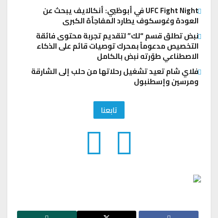
UFC Fight Night في أبوظبي: أنكالايف يبحث عن
العودة وغوسكوف يطارد المفاجأة الكبرى
نبض تطلق قسم “لك” لتقديم تجربة محتوى فائقة
التخصيص مدعوماً بمحرك توصيات قائم على الذكاء
الاصطناعي طوّرته نبض بالكامل
فلاي شام تعيد تشغيل رحلاتها من حلب إلى الشارقة
ومرسين وإسطنبول
تابعنا