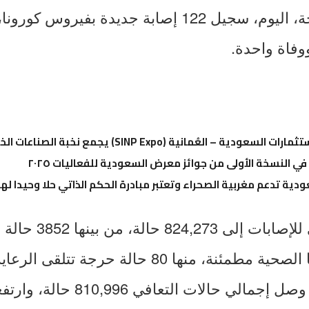
أعلنت وزارة الصحة، اليوم، سجيل 122 إصابة جديدة بفي
عُمانية (SINP Expo) يجمع نخبة الصناعات الخليجية تحت سقف واحد
 في النسخة الأولى من جوائز معرض السعودية للفعاليات ٢٠٢٥
دية تدعم مغربية الصحراء وتعتبر مبادرة الحكم الذاتي حلا وحيدا لهذا
ليرتفع العدد الكلي للإ
مستقرة وأوضاعها الصحية مطمئنة، منها 80 حالة حرجة
المركزة، في حين وصل إجمالي حالات التع