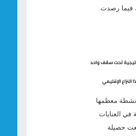
روس كورونا، فيما رصدت
 النزاع الإقليمي
صابات إلى 824,273 حالة، من بينها 3852 حالة نشطة معظمها
 تتلقى الرعاية في العنايات
افي 810,996 حالة، وارتفعت حصيلة