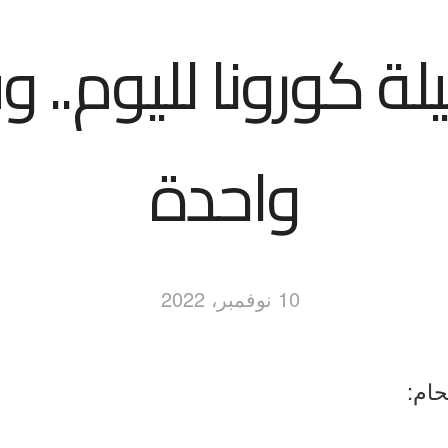
ة كورونا لليوم.. و
واحدة
10 نوفمبر، 2022
حام: