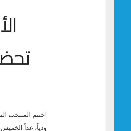
ال
تحضير
اختتم المنتخب السع
ودياً، غداً الخم