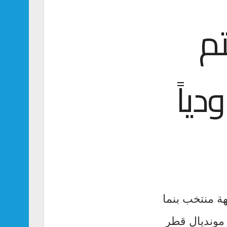
م
دياً
هة منتخب بنما
 مونديال قطر