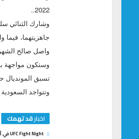
2022..
وشارك الثنائي سلط
جاهزيتهما، فيما و
واصل صالح الشهري 
وستكون مواجهة بن
تسبق المونديال حيث
وتتواجد السعودية 
اخبار
قد تهمك
UFC Fight Night في أبوظبي: أنكالايف يبحث عن العودة وغوسكوف يطارد المفاجأة الكبرى