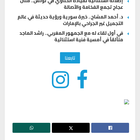
إطلالة استثنائية لميادة الحناوي في تونس.. منال
عجاج تجمع الفخامة والأصالة
د. أحمد المسّاح.. خبرة سورية ورؤية حديثة في عالم
التجميل غير الجراحي بالإمارات
في أول لقاء له مع الجمهور المغربي.. راشد الماجد
متألقاً في أمسية فنية استثنائية
تابعنا