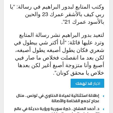
وكتب المتابع لبدور البراهيم في رسالة: “يا
ربي كيف بالأشقر عمرك 23 والحين
بالأسود عمرك 21”.
لتعيد بدور البراهيم نشر رسالة المتابع
وترد عليها قائلة: “أنا أكتر شي بيطول في
شعري فكان يطول أصبغه يطول أصبغه،
لكن بعد ما انفصلت فخلاص ما صار فيي
أصبغ وأنا متزوجة أصبغ أغير لكن بعدها
خلاص يا محقق كونان”.
اخبار
قد تهمك
إطلالة استثنائية لميادة الحناوي في تونس.. منال
عجاج تجمع الفخامة والأصالة
د. أحمد المسّاح.. خبرة سورية ورؤية حديثة في عالم