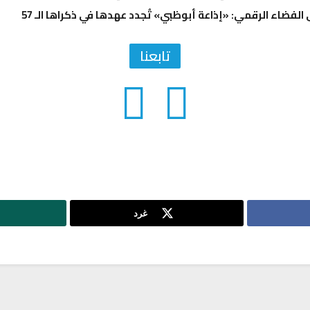
 الفضاء الرقمي: «إذاعة أبوظبي» تُجدد عهدها في ذكراها الـ 57
تابعنا
غرد