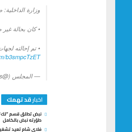
وزارة الداخلية:
• كان بحالة غير
• تم إحالته لجهات
.com/b3smpcTzET
— المجلس (@Almajlliss)
اخبار
قد تهمك
نبض تطلق قسم “لك” ل
طوّرته نبض بالكامل
فلاي شام تعيد تشغيل