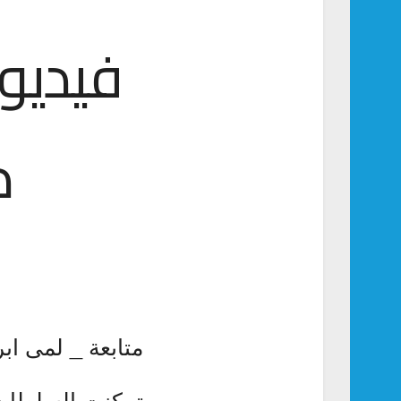
فيديو.
د
متابعة _ لمى ابر
تمكنت السلطات