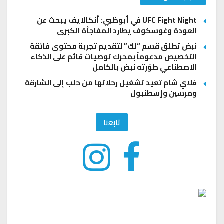
UFC Fight Night في أبوظبي: أنكالايف يبحث عن
العودة وغوسكوف يطارد المفاجأة الكبرى
نبض تطلق قسم “لك” لتقديم تجربة محتوى فائقة
التخصيص مدعوماً بمحرك توصيات قائم على الذكاء
الاصطناعي طوّرته نبض بالكامل
فلاي شام تعيد تشغيل رحلاتها من حلب إلى الشارقة
ومرسين وإسطنبول
تابعنا