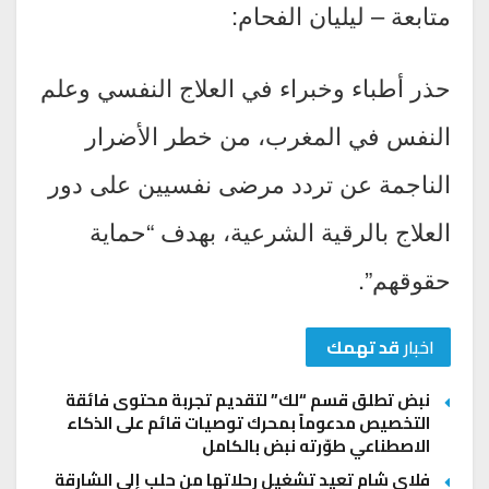
متابعة – ليليان الفحام:
حذر أطباء وخبراء في العلاج النفسي وعلم
النفس في المغرب، من خطر الأضرار
الناجمة عن تردد مرضى نفسيين على دور
العلاج بالرقية الشرعية، بهدف “حماية
حقوقهم”.
اخبار
قد تهمك
نبض تطلق قسم “لك” لتقديم تجربة محتوى فائقة
التخصيص مدعوماً بمحرك توصيات قائم على الذكاء
الاصطناعي طوّرته نبض بالكامل
فلاي شام تعيد تشغيل رحلاتها من حلب إلى الشارقة