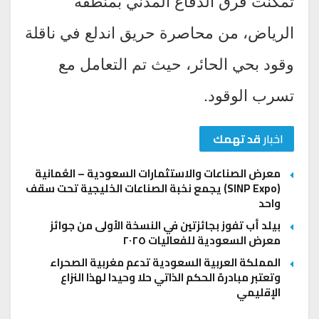
تمكنت فرق الدفاع المدني بمنطقة
الرياض، من محاصرة حريق اندلع في ناقلة
وقود بحي الحائر، حيث تم التعامل مع
تسرب الوقود.
اخبار
قد تهمك
معرض الصناعات والاستثمارات السعودية – العُمانية
(SINP Expo) يجمع نخبة الصناعات الخليجية تحت سقف
واحد
بيلد أب تفوز بجائزتين في النسخة الأولى من جوائز
معرض السعودية للفعاليات ٢٠٢٥
المملكة العربية السعودية تدعم مغربية الصحراء
وتعتبر مبادرة الحكم الذاتي حلا وحيدا لهذا النزاع
الإقليمي