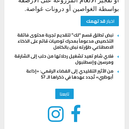
بواسطة الغواصين أو درونات غواصة.
اخبار
قد تهمك
نبض تطلق قسم “لك” لتقديم تجربة محتوى فائقة
التخصيص مدعوماً بمحرك توصيات قائم على الذكاء
الاصطناعي طوّرته نبض بالكامل
فلاي شام تعيد تشغيل رحلاتها من حلب إلى الشارقة
ومرسين وإسطنبول
من الأثير التقليدي إلى الفضاء الرقمي: «إذاعة
أبوظبي» تُجدد عهدها في ذكراها الـ 57
تابعنا