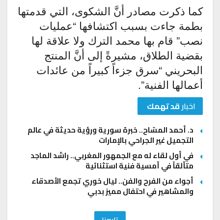
كما ذكرت مصادر أنَّ الشكوى، التي قدمتها
بطمة جاءت بسبب اكتشافها “عمليات
نصب” قام بها محمد الترك ولا علاقة لها
بقضية الطلاق، مشيرةً إلى أنَّ المنتج
البحريني “سرق جزءاً كبيراً من عائدات
أعمالها الفنية”.
اخبار
قد تهمك
د. أحمد المسّاح.. خبرة سورية ورؤية حديثة في عالم
التجميل غير الجراحي بالإمارات
في أول لقاء له مع الجمهور المغربي.. راشد الماجد
متألقاً في أمسية فنية استثنائية
أجواء من الفرح والفن.. ليال خوري تجمع الأصدقاء
والمشاهير في احتفال مميز بدبي