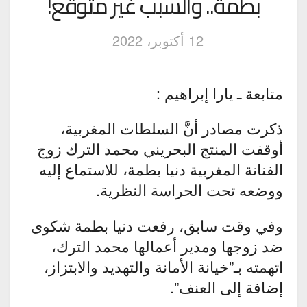
بطمة.. والسبب غير متوقَّع!
12 أكتوبر، 2022
متابعة ـ يارا إبراهيم :
ذكرت مصادر أنَّ السلطات المغربية،
أوقفت المنتج البحريني محمد الترك زوج
الفنانة المغربية دنيا بطمة، للاستماع إليه
ووضعه تحت الحراسة النظرية.
وفي وقت سابق، رفعت دنيا بطمة شكوى
ضد زوجها ومدير أعمالها محمد الترك،
اتهمته بـ”خيانة الأمانة والتهديد والابتزاز،
إضافة إلى العنف”.