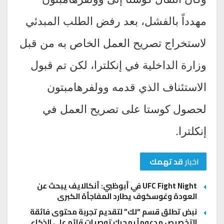
مهدداً بالفشل، بعد رفض الطلب المبدئي
لاستخراج تصريح العمل الخاص به من قبل
وزارة الداخلية في إنكلترا، لكن تم قبول
الاستئناف الذي قدمه وولفرهامبتون
لحصول كوستا على تصريح العمل في
إنكلترا.
اخبار
قد تهمك
UFC Fight Night في أبوظبي: أنكالايف يبحث عن
العودة وغوسكوف يطارد المفاجأة الكبرى
نبض تطلق قسم “لك” لتقديم تجربة محتوى فائقة
التخصيص مدعوماً بمحرك توصيات قائم على الذكاء