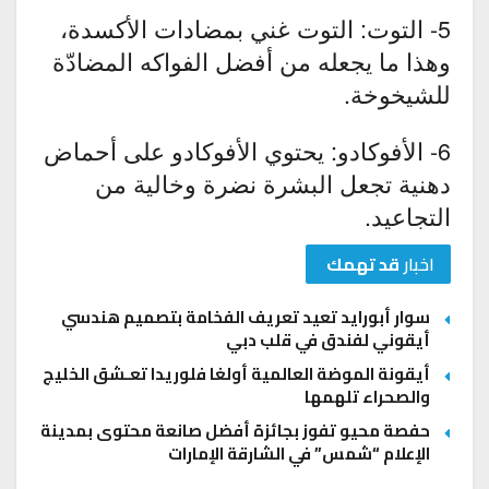
5- التوت: التوت غني بمضادات الأكسدة،
وهذا ما يجعله من أفضل الفواكه المضادّة
للشيخوخة.
6- الأفوكادو: يحتوي الأفوكادو على أحماض
دهنية تجعل البشرة نضرة وخالية من
التجاعيد.
اخبار
قد تهمك
سوار أبورايد تعيد تعريف الفخامة بتصميم هندسي
أيقوني لفندق في قلب دبي
أيقونة الموضة العالمية أولغا فلوريدا تعـشق الخليج
والصحراء تلهمها
حفصة محيو تفوز بجائزة أفضل صانعة محتوى بمدينة
الإعلام “شمس” في الشارقة الإمارات