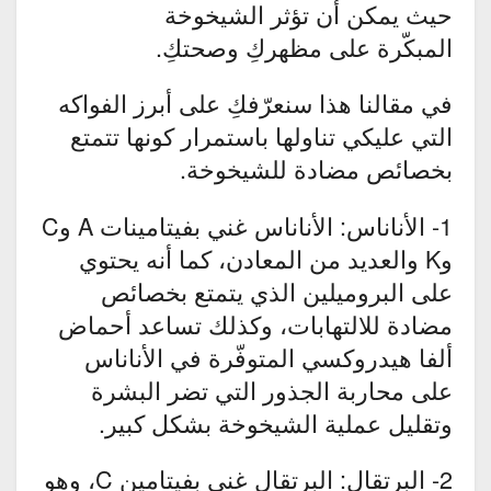
حيث يمكن أن تؤثر الشيخوخة
المبكّرة على مظهركِ وصحتكِ.
في مقالنا هذا سنعرّفكِ على أبرز الفواكه
التي عليكي تناولها باستمرار كونها تتمتع
بخصائص مضادة للشيخوخة.
1- الأناناس: الأناناس غني بفيتامينات A وC
وK والعديد من المعادن، كما أنه يحتوي
على البروميلين الذي يتمتع بخصائص
مضادة للالتهابات، وكذلك تساعد أحماض
ألفا هيدروكسي المتوفّرة في الأناناس
على محاربة الجذور التي تضر البشرة
وتقليل عملية الشيخوخة بشكل كبير.
2- البرتقال: البرتقال غني بفيتامين C، وهو