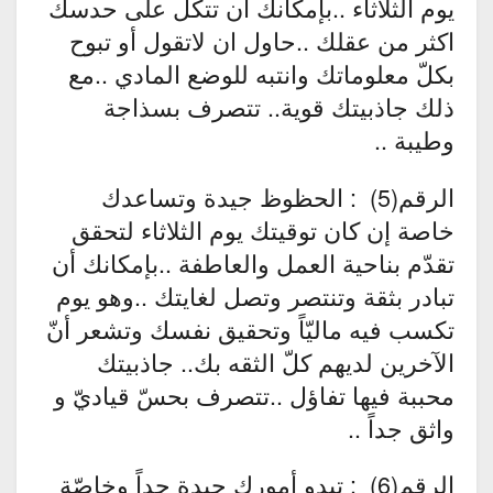
يوم الثلاثاء ..بإمكانك أن تتكل على حدسك
اكثر من عقلك ..حاول ان لاتقول أو تبوح
بكلّ معلوماتك وانتبه للوضع المادي ..مع
ذلك جاذبيتك قوية.. تتصرف بسذاجة
وطيبة ..
الرقم(5) : الحظوظ جيدة وتساعدك
خاصة إن كان توقيتك يوم الثلاثاء لتحقق
تقدّم بناحية العمل والعاطفة ..بإمكانك أن
تبادر بثقة وتنتصر وتصل لغايتك ..وهو يوم
تكسب فيه ماليّاً وتحقيق نفسك وتشعر أنّ
الآخرين لديهم كلّ الثقه بك.. جاذبيتك
محببة فيها تفاؤل ..تتصرف بحسّ قياديّ و
واثق جداً ..
الرقم(6) : تبدو أمورك جيدة جداً وخاصّة