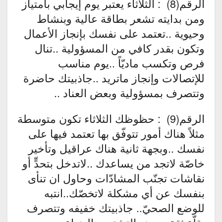
الرقم(8) : الثلاثاء يعتبر يوم إيجابي بامتياز
ومن بدايته تشعر بطاقة عالية وبنشاط
وحيوية ..تعتمد على نفسك بإنجاز الأعمال
وتكون بقدر كافي من المسؤولية ..تنال
فرص وتكسب ماديّاً ..يوم مناسب
للإتصالات وإنجاز ماتريد ..جاذبيتك حاضرة
وتتصرف بمسؤولية وبعض العناد ..
الرقم(9) : حظوظك الثلاثاء تكون متوسطة
مثلاً هناك أمور تتوفّق بها تعتمد فيها على
نفسك ..وبجهة ثانية هناك عراقيل وتأخير
خاصّة لاتجد من يساعدك ..لاتدخل بتحدٍّ أو
نقاشات تجنّب المشادّات وحاول ان تنأى
بنفسك عن أي مشكلة لاتخصّك..انتبه
للوضع الصحيّ.. جاذبيتك خفيفه وتتصرف