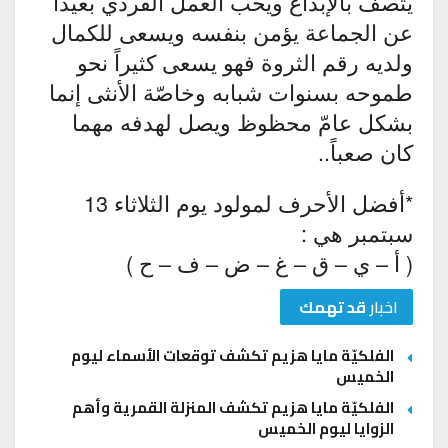
يتصف بالإبداع ويحب العمل الفردي بعيداً
عن الجماعة يؤمن بنفسه ويسعى للكمال
ولديه رقم الثروة فهو يسعى كثيراً نحو
طموحه بسنوات شبابه وخاصّة الأنثى إنما
بشكل عامّ محظوظ ويصل لهدفه مهما
كان صعباً..
*أفضل الأحرف لمولود يوم الثلاثاء 13
سبتمبر هي :
( أ – ي – ق – غ – ض – ف – ح )
اخبار
قد تهمك
الفلكيّة مايا هزيم تكشف توقعات الأسماء ليوم
الخميس
الفلكيّة مايا هزيم تكشف المنزلة القمرية وأهم
الزوايا ليوم الخميس