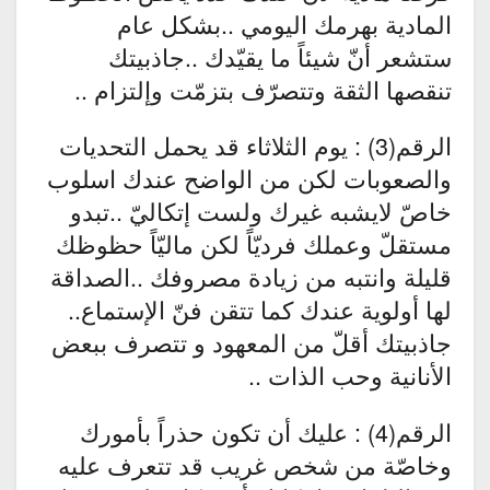
المادية بهرمك اليومي ..بشكل عام
ستشعر أنّ شيئاً ما يقيّدك ..جاذبيتك
تنقصها الثقة وتتصرّف بتزمّت وإلتزام ..
الرقم(3) : يوم الثلاثاء قد يحمل التحديات
والصعوبات لكن من الواضح عندك اسلوب
خاصّ لايشبه غيرك ولست إتكاليّ ..تبدو
مستقلّ وعملك فرديّاً لكن ماليّاً حظوظك
قليلة وانتبه من زيادة مصروفك ..الصداقة
لها أولوية عندك كما تتقن فنّ الإستماع..
جاذبيتك أقلّ من المعهود و تتصرف ببعض
الأنانية وحب الذات ..
الرقم(4) : عليك أن تكون حذراً بأمورك
وخاصّة من شخص غريب قد تتعرف عليه