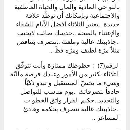
بالنواحي المادية والمال والحياة العاطفية
والاجتماعية وبإمكانك أن توطّد علاقة
جديدة ..يعتبر الثلاثاء أفضل الأيام للشفاء
والإعتناء بالصحة ..حدسك صائب لايخيب
..جاذبيتك عالية وملفتة ..تتصرف بتناقض
مثلاً مرّة لطيف ومرّه فظّ ..
الرقم(7) : حظوظك ممتازة وأنت تتوفّق
الثلاثاء بكثير من الأمور وعندك فرصة ماليّة
وشيء ما يخصّ المستقبل و تبدو ذكيّاً
حاذقاً بتصرفاتك ..يوم مناسب للتواصل
والتجديد..حكيم القرار واثق الخطوات
..جاذبيتك عالية تتصرف بحكمة وهادئ
المشاعر ..