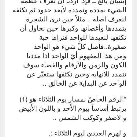
إنسان بالغ ــ فإذا أردنا ان نعرف عظمة
الشيء نمدده ونمدده لأبعد حدود ثم نكثفه
لنعرف اصله .. مثلاً حين نرى الشجرة
بتمددها وأغصانها وكبرها حين نحاول أن
نكثفها لنعيدها للواحد فنراها حبة
صغيرة..فأصل كلّ شيء هو الواحد
ومن هذا المفهوم أيّ الواحد اذا مددنا
الكون والزمن والأرقام والفضاء سوف
تتمدد للانهايه وحين نكثفها ستعبّر عن
الواحد عن البداية عن الخالق ..
*الرقم الخاصّ بمسار يوم الثلاثاء هو (1)
ﻳﺮﺗﺒﻂ أساساً ﺑﻴﻮﻡ ﺍلأحد ﻭ ﺑﺎﻟﻠﻮﻥ ﺍلأبيض
والاصفر وكوكب الشمس ..
والهرم العددي ليوم الثلاثاء :.