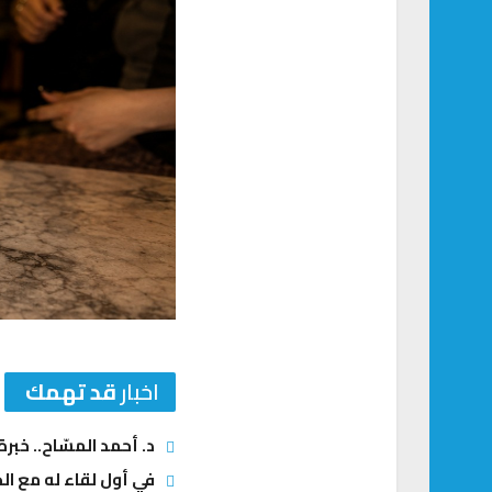
اخبار
قد تهمك
د. أحمد المسّاح.. خبر
في أول لقاء له مع الج