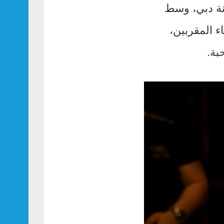
ينة دبي، وسط
ء المقربين،
بة.