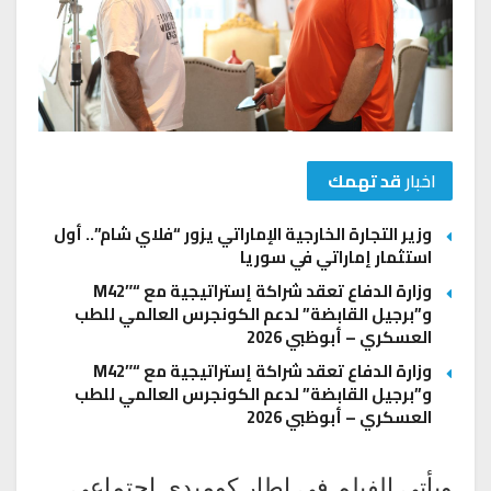
اخبار
قد تهمك
وزير التجارة الخارجية الإماراتي يزور “فلاي شام”.. أول
استثمار إماراتي في سوريا
وزارة الدفاع تعقد شراكة إستراتيجية مع “M42″
و”برجيل القابضة” لدعم الكونجرس العالمي للطب
العسكري – أبوظبي 2026
وزارة الدفاع تعقد شراكة إستراتيجية مع “M42″
و”برجيل القابضة” لدعم الكونجرس العالمي للطب
العسكري – أبوظبي 2026
ويأتي الفيلم في إطار كوميدي اجتماعي