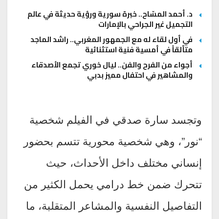
د. أحمد المسّاح.. خبرة سورية ورؤية حديثة في عالم
التجميل غير الجراحي بالإمارات
في أول لقاء له مع الجمهور المغربي.. راشد الماجد
متألقاً في أمسية فنية استثنائية
أجواء من الفرح والفن.. ليال خوري تجمع الأصدقاء
والمشاهير في احتفال مميز بدبي
وتجسد سارة صدقي في الفيلم شخصية
“نور”، وهي شخصية محورية تتسم بحضور
إنساني مختلف داخل الأحداث، حيث
تتحرك ضمن خط درامي يحمل الكثير من
التفاصيل النفسية والمشاعر المتقلبة، ما