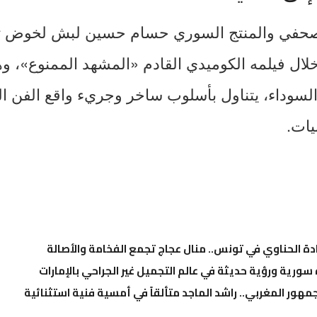
لصحفي والمنتج السوري حسام حسين لبش لخوض ت
لال فيلمه الكوميدي القادم «المشهد الممنوع»، و
 السوداء، يتناول بأسلوب ساخر وجريء واقع الفن ال
يات.
ادة الحناوي في تونس.. منال عجاج تجمع الفخامة والأصالة
ة سورية ورؤية حديثة في عالم التجميل غير الجراحي بالإمارات
مهور المغربي.. راشد الماجد متألقاً في أمسية فنية استثنائية