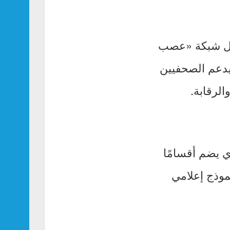
لال شبكة «عصب
 يدعم الصحفيين
لرقابة.
ي يضم أقسامًا
موذج إعلامي