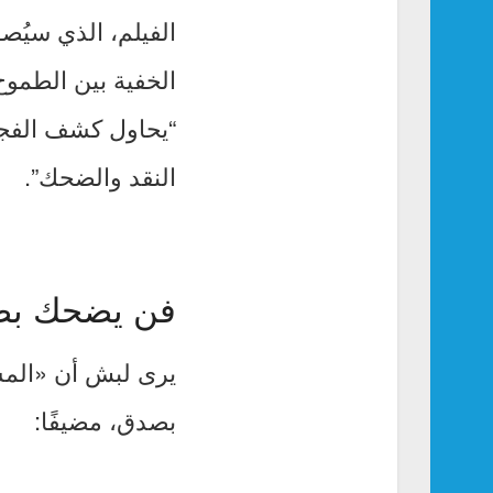
الفيلم، الذي سيُ
الخفية بين الطموح
“يحاول كشف الفجو
النقد والضحك”.
فن يضحك ب
يرى لبش أن «المش
بصدق، مضيفًا: