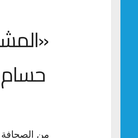
«المشه
حسام ل
من الصحافة إ