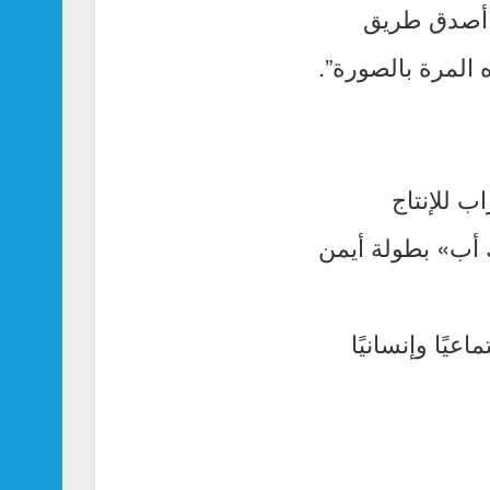
ي أصدق طريق
المرة بالصورة”.
ب للإنتاج
قًا فيلم «فيك أب» بطولة أيمن
يًا وإنسانيًا