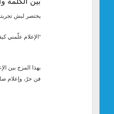
بين الكلمة و
يختصر لبش تجربته
“الإعلام علّمني ك
بهذا المزج بين ا
فن حرّ، وإعلام صا