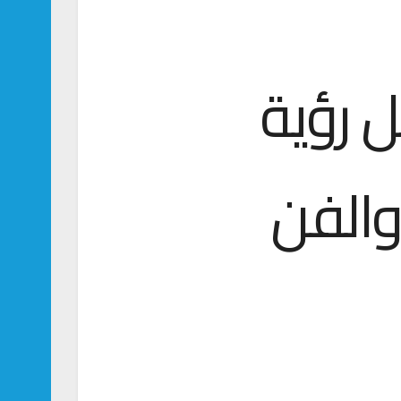
 رؤية
والفن