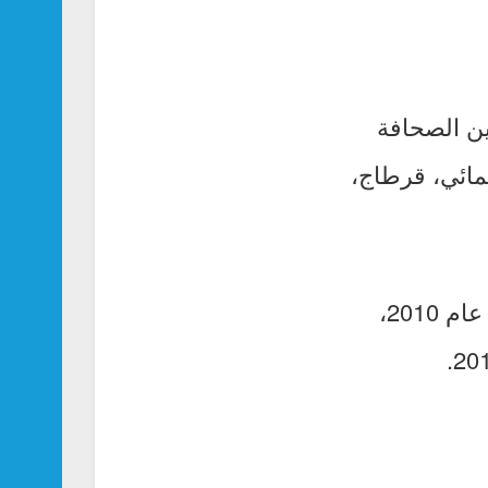
ين الصحافة
مائي، قرطاج،
وقد نال خلال مسيرته عدة تكريمات، من بينها وزارة الثقافة السورية عام 2010،