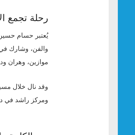
رحلة تجمع ال
يُعتبر حسام حسين
والفن، وشارك في ت
موازين، وهران ود
ومركز راشد في دبي عام 2014، والسفارة الإماراتي