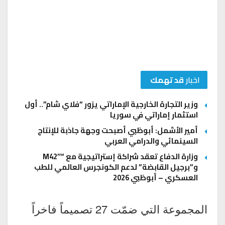
اخبار
قد تهمك
وزير التجارة الخارجية الإماراتي يزور “فلاي شام”.. أول
استثمار إماراتي في سوريا
أمير الأشمل: أبوظبي أصبحت وجهة جاذبة للإنتاج
السينمائي والدرامي العربي
وزارة الدفاع تعقد شراكة إستراتيجية مع “M42″
و”برجيل القابضة” لدعم الكونجرس العالمي للطب
العسكري – أبوظبي 2026
المجموعة التي ضمّت 27 تصميماً فاخراً