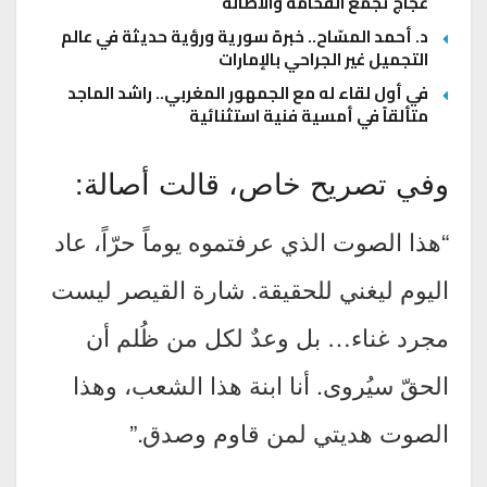
عجاج تجمع الفخامة والأصالة
د. أحمد المسّاح.. خبرة سورية ورؤية حديثة في عالم
التجميل غير الجراحي بالإمارات
في أول لقاء له مع الجمهور المغربي.. راشد الماجد
متألقاً في أمسية فنية استثنائية
وفي تصريح خاص، قالت أصالة:
“هذا الصوت الذي عرفتموه يوماً حرّاً، عاد
اليوم ليغني للحقيقة. شارة القيصر ليست
مجرد غناء… بل وعدٌ لكل من ظُلم أن
الحقّ سيُروى. أنا ابنة هذا الشعب، وهذا
الصوت هديتي لمن قاوم وصدق.”