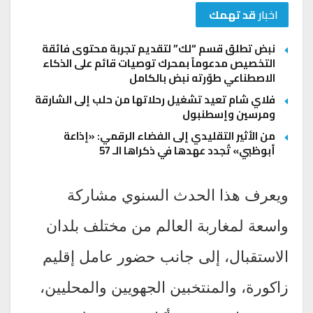
اخبار
قد تهمك
نبض تطلق قسم “لك” لتقديم تجربة محتوى فائقة
التخصيص مدعوماً بمحرك توصيات قائم على الذكاء
الاصطناعي طوّرته نبض بالكامل
فلاي شام تعيد تشغيل رحلاتها من حلب إلى الشارقة
ومرسين وإسطنبول
من الأثير التقليدي إلى الفضاء الرقمي: «إذاعة
أبوظبي» تُجدد عهدها في ذكراها الـ 57
ويعرف هذا الحدث السنوي مشاركة
واسعة لمغاربة العالم من مختلف بلدان
الاستقبال، إلى جانب حضور عامل إقليم
زاكورة، والمنتخبين الجهويين والمحليين،