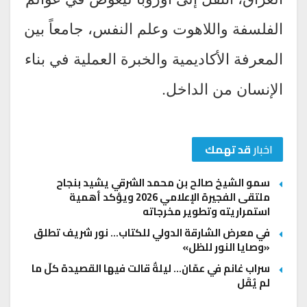
الفلسفة واللاهوت وعلم النفس، جامعاً بين
المعرفة الأكاديمية والخبرة العملية في بناء
الإنسان من الداخل.
اخبار
قد تهمك
سمو الشيخ صالح بن محمد الشرقي يشيد بنجاح
ملتقى الفجيرة الإعلامي 2026 ويؤكد أهمية
استمراريته وتطوير مخرجاته
في معرض الشارقة الدولي للكتاب… نور شريف تطلق
«وصايا النور للظل»
سراب غانم في عمّان… ليلةٌ قالت فيها القصيدة كلّ ما
لم يُقَل