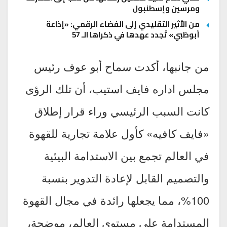
ومرسين وإسطنبول
من الأثير التقليدي إلى الفضاء الرقمي: «إذاعة
أبوظبي» تُجدد عهدها في ذكراها الـ 57
من جانبها، أكدت سماح أبو عوف رئيس
مجلس اداره فايف استيب، أن تلك الرؤى
كانت السبب الرئيسي وراء قرار إطلاق
«فايف كافيه» كأول علامة تجارية للقهوة
في العالم تجمع بين الاستدامة البيئية
والتصميم القابل لإعادة التدوير بنسبة
100%، مما يجعلها رائدة في مجال القهوة
المستدامة على مستوى العالم، موضحة،