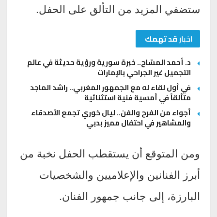
ستضفي المزيد من التألق على الحفل.
اخبار
قد تهمك
د. أحمد المسّاح.. خبرة سورية ورؤية حديثة في عالم
التجميل غير الجراحي بالإمارات
في أول لقاء له مع الجمهور المغربي.. راشد الماجد
متألقاً في أمسية فنية استثنائية
أجواء من الفرح والفن.. ليال خوري تجمع الأصدقاء
والمشاهير في احتفال مميز بدبي
ومن المتوقع أن يستقطب الحفل نخبة من
أبرز الفنانين والإعلاميين والشخصيات
البارزة، إلى جانب جمهور الفنان.