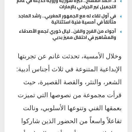
د. أحمد المسّاح.. خبرة سورية ورؤية حديثة في عالم
التجميل غير الجراحي بالإمارات
في أول لقاء له مع الجمهور المغربي.. راشد الماجد
متألقاً في أمسية فنية استثنائية
أجواء من الفرح والفن.. ليال خوري تجمع الأصدقاء
والمشاهير في احتفال مميز بدبي
وخلال الأمسية، تحدثت غانم عن تجربتها
الإبداعية المتنوعة في ثلاث أجناس أدبية:
الشعر، والنثر، والقصة القصيرة، حيث
قرأت مجموعة من نصوصها التي تميزت
بعمقها الفني وتنوعها الأسلوبي، ونالت
تفاعلاً واسعاً من الحضور الذين شاركوا