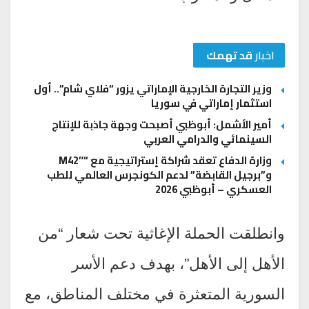
اخبار
قد تهمك
وزير التجارة الخارجية الإماراتي يزور “فلاي شام”.. أول
استثمار إماراتي في سوريا
أمير الأشمل: أبوظبي أصبحت وجهة جاذبة للإنتاج
السينمائي والدرامي العربي
وزارة الدفاع تعقد شراكة إستراتيجية مع “M42″
و”برجيل القابضة” لدعم الكونجرس العالمي للطب
العسكري – أبوظبي 2026
وانطلقت الحملة الإغاثية تحت شعار “من
الأهل إلى الأهل”، بهدف دعم الأسر
السورية المتعثرة في مختلف المناطق، مع