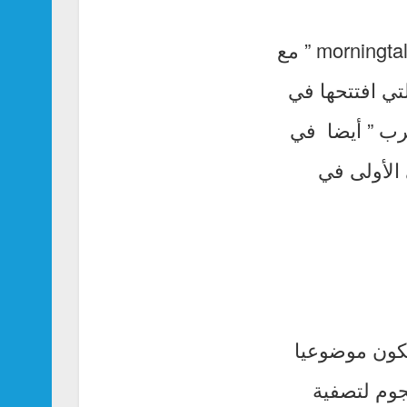
أطل الاعلامي اللبناني زكريا فحام عبر شاشة ” lbci ” في برنامج ” morningtalk ” مع
لتي افتتحها في
رب ” أيضا في
الأولى في
يكون موضوعيا
هجوم لتصفية