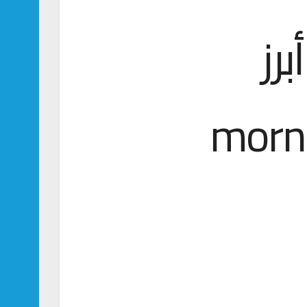
رز
لفنية عبر ” morning