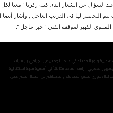
ند السؤال عن الشعار الذي كتبه زكريا ” معنا لكل 
يتم التحضير لها في القريب العاجل , وأشار أيضا ا
لسنوي الكبير لموقعه الفني ” خبر عاجل “.
ة سورية ورؤية حديثة في عالم التجميل غير الجراحي بالإمارات
مهور المغربي.. راشد الماجد متألقاً في أمسية فنية استثنائية
.. ليال خوري تجمع الأصدقاء والمشاهير في احتفال مميز بدبي