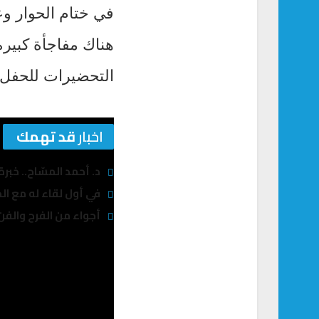
في ختام الحوار وع
هناك مفاجأة كبيرة 
التحضيرات للحفل ا
اخبار
قد تهمك
د. أحمد المسّاح.. خبر
في أول لقاء له مع الج
أجواء من الفرح والفن