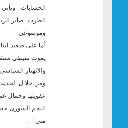
الحسابات , ويأتي ك
الطرب صابر الرباع
وموضوعي .
أما على صعيد لبنان
يموت سيبقى متنفس
والانهيار السياسي.
ومن خلاال الحديث
عفويتها وجمال عمل
النجم السوري حسام
متى ” .