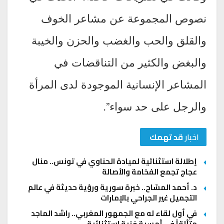
نصوص المجموعة عن مشاعر الخوف
والقلق والحب والغضب والحزن والخيبة
والبغض والكثير من التناقضات في
المشاعر الإنسانية الموجودة لدى المرأة
والرجل على حد سواء”.
اخبار
قد تهمك
إطلالة استثنائية لميادة الحناوي في تونس.. منال
عجاج تجمع الفخامة والأصالة
د. أحمد المسّاح.. خبرة سورية ورؤية حديثة في عالم
التجميل غير الجراحي بالإمارات
في أول لقاء له مع الجمهور المغربي.. راشد الماجد
متألقاً في أمسية فنية استثنائية