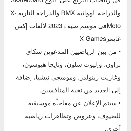
والدراجة الهوائية BMX والدراجة النارية X-
Motoفي موسم صيف 2023 لألعاب إكس
غايمزX Games
• من بين الرياضيين المدعوين سكاي
براون، وإليوت سلون، ونايجا هيوسون،
وغاريت رينولدز، وموميجي نيشيا، إضافة
إلى العديد من نخبة المنافسين.
• سيتم الإعلان عن مفاجأة موسيقية
للضيوف، وعروض وتظاهرات رياضية
أخرى.