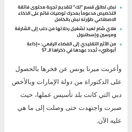
نبض تطلق قسم “لك” لتقديم تجربة محتوى فائقة
التخصيص مدعوماً بمحرك توصيات قائم على الذكاء
الاصطناعي طوّرته نبض بالكامل
فلاي شام تعيد تشغيل رحلاتها من حلب إلى الشارقة
ومرسين وإسطنبول
من الأثير التقليدي إلى الفضاء الرقمي: «إذاعة
أبوظبي» تُجدد عهدها في ذكراها الـ 57
وأعربت ميرنا يونس عن فخرها بالحصول
على الدكتوراة من دولة الإمارات وبالأخص
دبي التي كانت بلد تأسيس عملها، حيث
صبرت واجتهدت حتى وصلت إلى ما هي
عليه الآن.