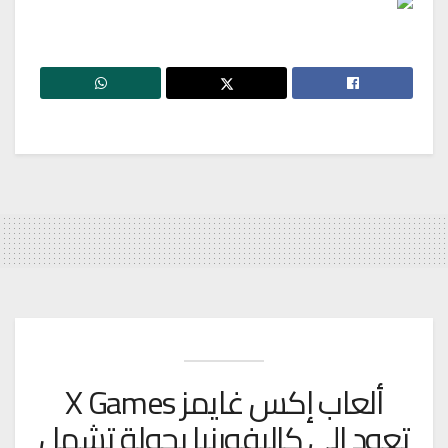
ألعاب إكس غايمز X Games
تعود إلى كاليفورنيا بجولة تشمل