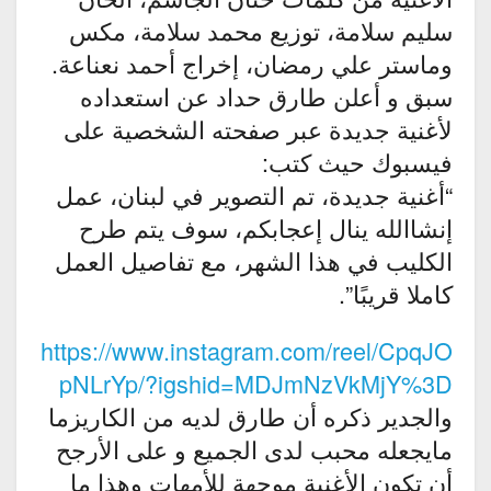
سليم سلامة، توزيع محمد سلامة، مكس
وماستر علي رمضان، إخراج أحمد نعناعة.
سبق و أعلن طارق حداد عن استعداده
لأغنية جديدة عبر صفحته الشخصية على
فيسبوك حيث كتب:
“أغنية جديدة، تم التصوير في لبنان، عمل
إنشاالله ينال إعجابكم، سوف يتم طرح
الكليب في هذا الشهر، مع تفاصيل العمل
كاملا قريبًا”.
https://www.instagram.com/reel/CpqJO
pNLrYp/?igshid=MDJmNzVkMjY%3D
والجدير ذكره أن طارق لديه من الكاريزما
مايجعله محبب لدى الجميع و على الأرجح
أن تكون الأغنية موجهة للأمهات وهذا ما