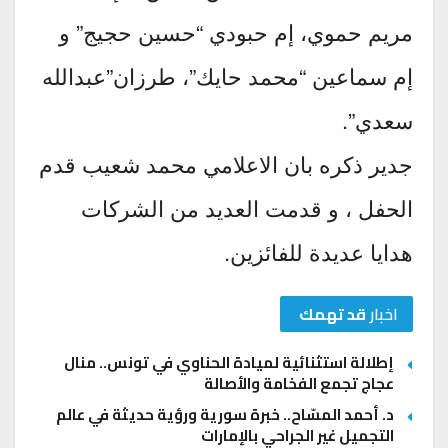
مريم حموي، إم حبودي “حسين حجيج” و
إم سماعين “محمد حايك”، طرزان”عبدالله
سعدي”.
جدير ذكره بان الاعلامي محمد شعيب قدم
الحفل ، و قدمت العديد من الشركات
هدايا عديدة للفائزين.
اخبار
قد تهمك
إطلالة استثنائية لميادة الحناوي في تونس.. منال
عجاج تجمع الفخامة والأصالة
د. أحمد المسّاح.. خبرة سورية ورؤية حديثة في عالم
التجميل غير الجراحي بالإمارات