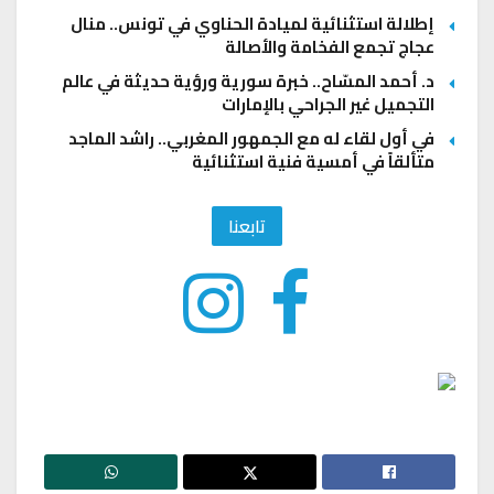
إطلالة استثنائية لميادة الحناوي في تونس.. منال
عجاج تجمع الفخامة والأصالة
د. أحمد المسّاح.. خبرة سورية ورؤية حديثة في عالم
التجميل غير الجراحي بالإمارات
في أول لقاء له مع الجمهور المغربي.. راشد الماجد
متألقاً في أمسية فنية استثنائية
تابعنا