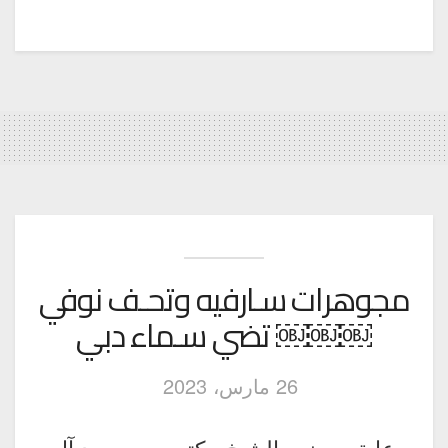
مجوهرات سـارفيه وتحـف نوفي
￼￼￼ تضي سـماء دبي
26 مارس، 2023
برعاية وحضور الشيخ مكتوم بن سعيد آل