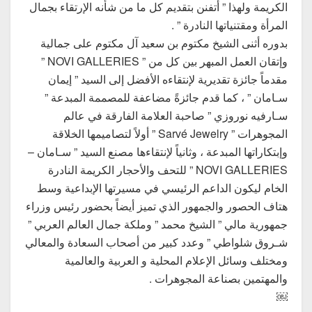
الكريمة ولهذا ” أتفنن بتقديم كل ما من شأنه الإرتقاء بجمال
المرأة ومقتنياتها النادرة ” .
بدوره أثنى الشيخ مكتوم بن سعيد آل مكتوم على جمالية
وإتقان العمل المبهر بين كل من ” NOVI GALLERIES ”
مقدماً جائزة تقديرية لإنتقاءه الأفضل إلى السيد ” إيمان
سـامان ” ، كما قدم جائزةً مضاعفة للمصممة المبدعة ”
سـارفيه نوروزي ” صاحبة العلامة الفارقة في عالم
المجوهرات ” Sarvé Jewelry ” أولاً لتصاميمها الخلاقة
وإبتكاراتها المبدعة ، وثانياً لإنتقاءها مصنع السيد ” سـامان –
NOVI GALLERIES ” للتحف والأحجار الكريمة النادرة
الخام ليكون الداعم الرئيسي في مسيرتها الإبداعية وسط
هتاف الحصور والجمهور الذي تميز أيضاً بحضور رئيس وزراء
جمهورية مالي ” الشيخ محمد ” وملكة جمال العالم العربي ”
شـروق شلواطي ” وعدد كبير من أصحاب السعادة والمعالي
ومختلف وسائل الإعلام المحلية و العربية والعالمية
والمهتمين بصناعة المجوهرات .
￼