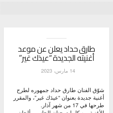
طارق حداد يعلن عن موعد
أغنيته الجديدة “عيدَك غير”
14 مارس، 2023
شوّق الفنان طارق حداد جمهوره لطرح
أغنية جديدة بعنوان “عيدَك غير”، والمقرر
طرحها في 17 من شهر آذار.
الأغنية من كلمات حنان الجاسم، ألحان