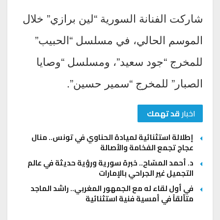
شاركت الفنانة السورية “لين برازي” خلال
الموسم الحالي، في مسلسل “الحبيب”
للمخرج “جود سعيد”، ومسلسل “وصايا
الصبار” للمخرج “سمير حسين”.
اخبار
قد تهمك
إطلالة استثنائية لميادة الحناوي في تونس.. منال
عجاج تجمع الفخامة والأصالة
د. أحمد المسّاح.. خبرة سورية ورؤية حديثة في عالم
التجميل غير الجراحي بالإمارات
في أول لقاء له مع الجمهور المغربي.. راشد الماجد
متألقاً في أمسية فنية استثنائية