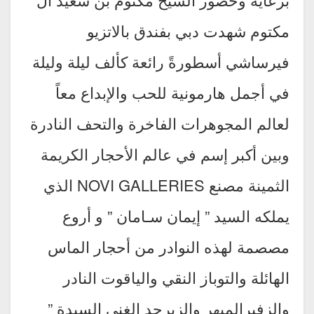
مكتوم شهدت دبي بفندق بالاتزيو
فيرساشي أسطورةً رائعة كألف ليلة وليلة
في أجمل هارمونية للحب والإبداع معاً
لعالم المجوهرات الفاخرة والتحف النادرة
وبين أكبر إسم في عالم الأحجار الكريمة
الثمينة مصنع NOVI GALLERIES الذي
يملكه السيد ” إيمان سـامان ” و أروع
مصصمة لهذه النوادر من أحجار الماس
الهائلة والتوباز النقي والياقوت النادر
والزفيرالمبهر والزبرجد الغني السيدة ”