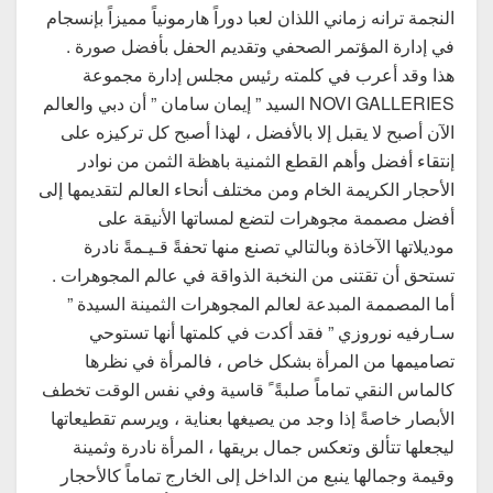
النجمة ترانه زماني اللذان لعبا دوراً هارمونياً مميزاً بإنسجام
في إدارة المؤتمر الصحفي وتقديم الحفل بأفضل صورة .
هذا وقد أعرب في كلمته رئيس مجلس إدارة مجموعة
NOVI GALLERIES السيد ” إيمان سامان ” أن دبي والعالم
الآن أصبح لا يقبل إلا بالأفضل ، لهذا أصبح كل تركيزه على
إنتقاء أفضل وأهم القطع الثمنية باهظة الثمن من نوادر
الأحجار الكريمة الخام ومن مختلف أنحاء العالم لتقديمها إلى
أفضل مصممة مجوهرات لتضع لمساتها الأنيقة على
موديلاتها الآخاذة وبالتالي تصنع منها تحفةً قـيـمةً نادرة
تستحق أن تقتنى من النخبة الذواقة في عالم المجوهرات .
أما المصممة المبدعة لعالم المجوهرات الثمينة السيدة ”
سـارفيه نوروزي ” فقد أكدت في كلمتها أنها تستوحي
تصاميمها من المرأة بشكل خاص ، فالمرأة في نظرها
كالماس النقي تماماً صلبةً ً قاسية وفي نفس الوقت تخطف
الأبصار خاصةً إذا وجد من يصيغها بعناية ، ويرسم تقطيعاتها
ليجعلها تتألق وتعكس جمال بريقها ، المرأة نادرة وثمينة
وقيمة وجمالها ينبع من الداخل إلى الخارج تماماً كالأحجار