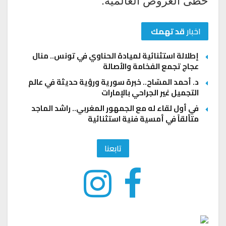
اخبار
قد تهمك
إطلالة استثنائية لميادة الحناوي في تونس.. منال
عجاج تجمع الفخامة والأصالة
د. أحمد المسّاح.. خبرة سورية ورؤية حديثة في عالم
التجميل غير الجراحي بالإمارات
في أول لقاء له مع الجمهور المغربي.. راشد الماجد
متألقاً في أمسية فنية استثنائية
تابعنا