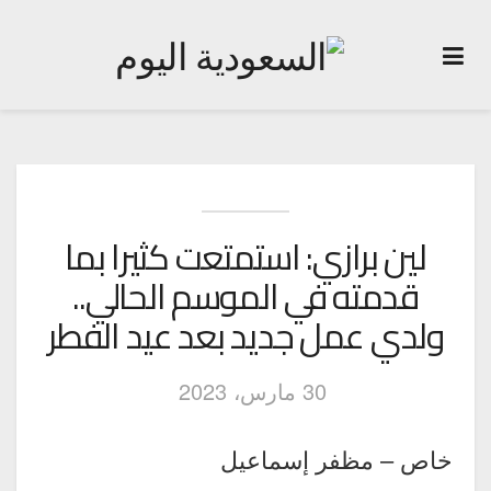
لين برازي: استمتعت كثيرا بما
قدمته في الموسم الحالي..
ولدي عمل جديد بعد عيد الفطر
30 مارس، 2023
خاص – مظفر إسماعيل