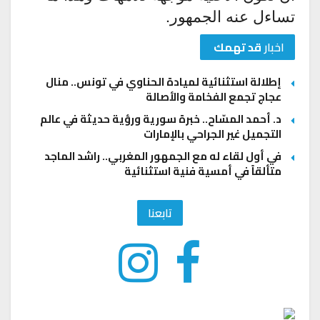
تساءل عنه الجمهور.
اخبار
قد تهمك
إطلالة استثنائية لميادة الحناوي في تونس.. منال
عجاج تجمع الفخامة والأصالة
د. أحمد المسّاح.. خبرة سورية ورؤية حديثة في عالم
التجميل غير الجراحي بالإمارات
في أول لقاء له مع الجمهور المغربي.. راشد الماجد
متألقاً في أمسية فنية استثنائية
تابعنا