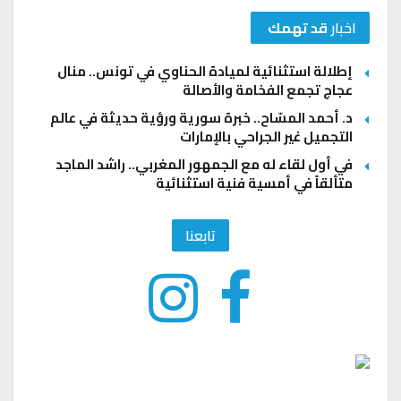
اخبار
قد تهمك
إطلالة استثنائية لميادة الحناوي في تونس.. منال
عجاج تجمع الفخامة والأصالة
د. أحمد المسّاح.. خبرة سورية ورؤية حديثة في عالم
التجميل غير الجراحي بالإمارات
في أول لقاء له مع الجمهور المغربي.. راشد الماجد
متألقاً في أمسية فنية استثنائية
تابعنا