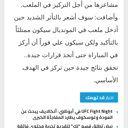
مشاعرها من أجل التركيز في الملعب.
وأضافت: سوف أشعر بالتأثر الشديد حين
أدخل ملعب في المونديال سيكون ممتلئاً
بالتأكيد ولكن سيكون علي فوراً أن أركز
في المباراة حتى أتخذ قرارات جيدة..
تحقق نتائج جيدة حين تركز في الهدف
الأساسي.
اخبار
قد تهمك
UFC Fight Night في أبوظبي: أنكالايف يبحث عن
العودة وغوسكوف يطارد المفاجأة الكبرى
نبض تطلق قسم “لك” لتقديم تجربة محتوى فائقة