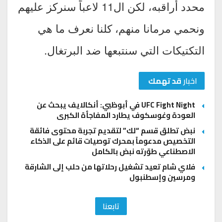
محدد أراقبه، لكن ال11 لاعباً سنركز عليهم
ونحمي مرمانا منهم، كلنا نعرف ما هي
التكتيكات التي سنتبعها ضد البرتغال.
اخبار
قد تهمك
UFC Fight Night في أبوظبي: أنكالايف يبحث عن
العودة وغوسكوف يطارد المفاجأة الكبرى
نبض تطلق قسم “لك” لتقديم تجربة محتوى فائقة
التخصيص مدعوماً بمحرك توصيات قائم على الذكاء
الاصطناعي طوّرته نبض بالكامل
فلاي شام تعيد تشغيل رحلاتها من حلب إلى الشارقة
ومرسين وإسطنبول
تابعنا