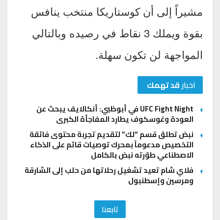
مشيراً إلى أن كوستاريكا منتخب ينافس
بقوة ويملك 3 نقاط في رصيده وبالتالي
المواجهة لن تكون سهلة.
اخبار
قد تهمك
UFC Fight Night في أبوظبي: أنكالايف يبحث عن
العودة وغوسكوف يطارد المفاجأة الكبرى
نبض تطلق قسم “لك” لتقديم تجربة محتوى فائقة
التخصيص مدعوماً بمحرك توصيات قائم على الذكاء
الاصطناعي طوّرته نبض بالكامل
فلاي شام تعيد تشغيل رحلاتها من حلب إلى الشارقة
ومرسين وإسطنبول
تابعنا