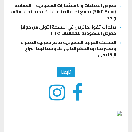
معرض الصناعات والاستثمارات السعودية – العُمانية
(SINP Expo) يجمع نخبة الصناعات الخليجية تحت سقف
واحد
بيلد أب تفوز بجائزتين في النسخة الأولى من جوائز
معرض السعودية للفعاليات ٢٠٢٥
المملكة العربية السعودية تدعم مغربية الصحراء
وتعتبر مبادرة الحكم الذاتي حلا وحيدا لهذا النزاع
الإقليمي
تابعنا