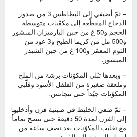
– ثمّ أضيفي إلى البطاطس 3 من صدور
الدجاج المقطّعة إلى مكعّبات متوسطة
الحجم و50 غ من جبن البارميزان المبشور
و500 مل من كريما الطبخ و3 عود من
الثوم المعمّر و100 غ من جبن الشيدر
المبشور.
– وبعدها تبّلي المكوّنات برشة من الملح
وملعقة صغيرة من الفلفل الأسود وقلّبي
المكوّنات جيّداً حتى تتجانس.
– ثمّ ضعي الخليط في صينية فرن وأدخليها
إلى الفرن لمدة 50 دقيقة حتى تنضج تماماً
مع تقليب المكوّنات بعد نصف ساعة من
إدخال الصينية إلى الفرن.