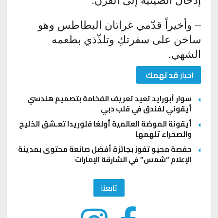
– وأخيراً قدّمي غراتان البطاطس وهو
ساخن على سفرتكِ وتلذّذي بطعمه
الشهي.
اخبار
قد تهمك
سوار أبورايد تعيد تعريف الفخامة بتصميم هندسي
أيقوني لفندق في قلب دبي
أيقونة الموضة العالمية أولغا فلوريدا تعـشق الخليج
والصحراء تلهمها
حفصة محيو تفوز بجائزة أفضل صانعة محتوى بمدينة
الإعلام “شمس” في الشارقة الإمارات
تابعنا