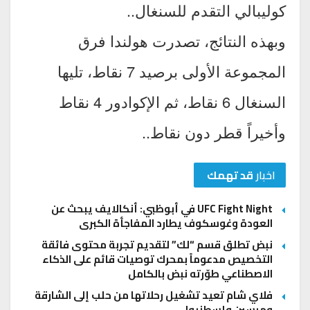
كوليبالي التقدم للسنغال..
وبهذه النتائج، تصدرت هولندا فرق
المجموعة الأولى برصيد 7 نقاط، تليها
السنغال 6 نقاط، ثم الإكوادور 4 نقاط
وأخيراً قطر دون نقاط..
اخبار
قد تهمك
UFC Fight Night في أبوظبي: أنكالايف يبحث عن
العودة وغوسكوف يطارد المفاجأة الكبرى
نبض تطلق قسم “لك” لتقديم تجربة محتوى فائقة
التخصيص مدعوماً بمحرك توصيات قائم على الذكاء
الاصطناعي طوّرته نبض بالكامل
فلاي شام تعيد تشغيل رحلاتها من حلب إلى الشارقة
ومرسين وإسطنبول