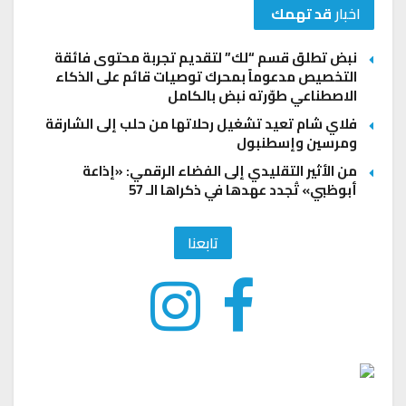
اخبار
قد تهمك
نبض تطلق قسم “لك” لتقديم تجربة محتوى فائقة
التخصيص مدعوماً بمحرك توصيات قائم على الذكاء
الاصطناعي طوّرته نبض بالكامل
فلاي شام تعيد تشغيل رحلاتها من حلب إلى الشارقة
ومرسين وإسطنبول
من الأثير التقليدي إلى الفضاء الرقمي: «إذاعة
أبوظبي» تُجدد عهدها في ذكراها الـ 57
تابعنا