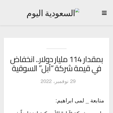
بمقدار 114 مليار دولار.. انخفاض
في قيمة شركة “آبل” السوقية
29 نوفمبر، 2022
متابعة _ لمى ابراهيم: