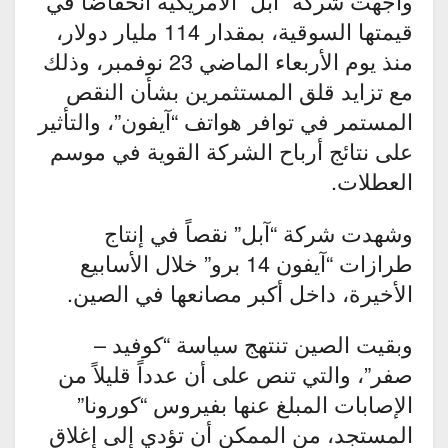
واجهت شركة “آبل” الأمريكية انخفاضاً في
قيمتها السوقية، بمقدار 114 مليار دولار،
منذ يوم الأربعاء الماضي 23 نوفمبر، وذلك
مع تزايد قلق المستثمرين بشأن النقص
المستمر في توافر هواتف “آيفون”، والتأثير
على نتائج أرباح الشركة القوية في موسم
العطلات.
وشهدت شركة “آبل” نقصاً في إنتاج
طرازات “آيفون 14 برو” خلال الأسابيع
الأخيرة، داخل أكبر مصانعها في الصين.
وبقيت الصين تنتهج سياسة “كوفيد –
صفر”، والتي تنص على أن عدداً قليلاً من
الإصابات المبلغ عنها بفيروس “كورونا”
المستجد، من الممكن أن تؤدي إلى إغلاق