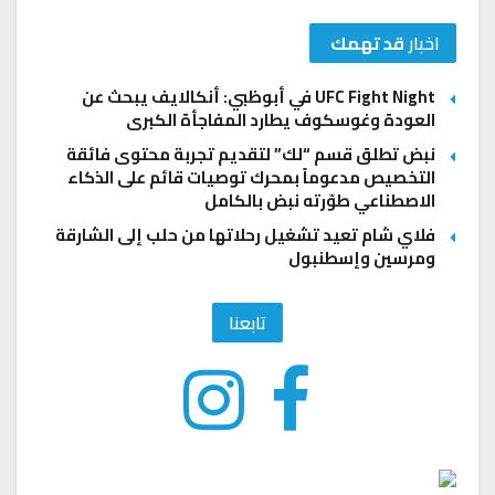
اخبار
قد تهمك
UFC Fight Night في أبوظبي: أنكالايف يبحث عن
العودة وغوسكوف يطارد المفاجأة الكبرى
نبض تطلق قسم “لك” لتقديم تجربة محتوى فائقة
التخصيص مدعوماً بمحرك توصيات قائم على الذكاء
الاصطناعي طوّرته نبض بالكامل
فلاي شام تعيد تشغيل رحلاتها من حلب إلى الشارقة
ومرسين وإسطنبول
تابعنا