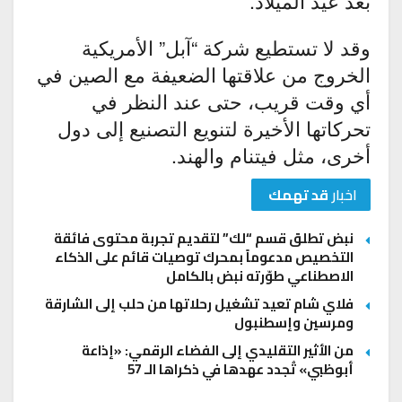
بعد عيد الميلاد.
وقد لا تستطيع شركة “آبل” الأمريكية
الخروج من علاقتها الضعيفة مع الصين في
أي وقت قريب، حتى عند النظر في
تحركاتها الأخيرة لتنويع التصنيع إلى دول
أخرى، مثل فيتنام والهند.
اخبار
قد تهمك
نبض تطلق قسم “لك” لتقديم تجربة محتوى فائقة
التخصيص مدعوماً بمحرك توصيات قائم على الذكاء
الاصطناعي طوّرته نبض بالكامل
فلاي شام تعيد تشغيل رحلاتها من حلب إلى الشارقة
ومرسين وإسطنبول
من الأثير التقليدي إلى الفضاء الرقمي: «إذاعة
أبوظبي» تُجدد عهدها في ذكراها الـ 57