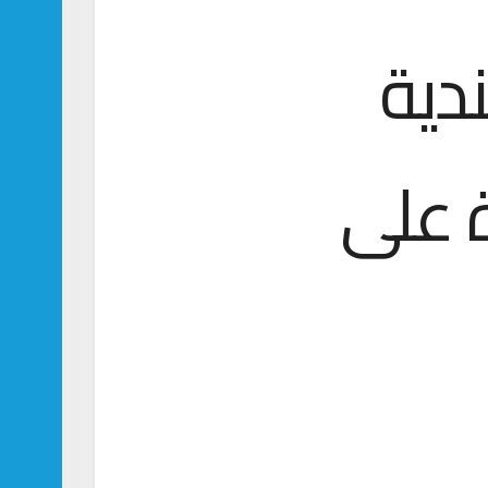
ندية
 على