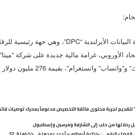
حام:
فرضت لجنة حماية البيانات الأيرلندية “DPC”، وهي جهة رئي
اد الأوروبي، غرامة مالية جديدة على شركة “ميتا”،
ب” وانستغرام”، بقيمة 276 مليون دولار أميركي.
تقديم تجربة محتوى فائقة التخصيص مدعوماً بمحرك توصيات قائم 
 رحلاتها من حلب إلى الشارقة ومرسين وإسطنبول
 الفضاء الرقمي: «إذاعة أبوظبي» تُجدد عهدها في ذكراها الـ 57