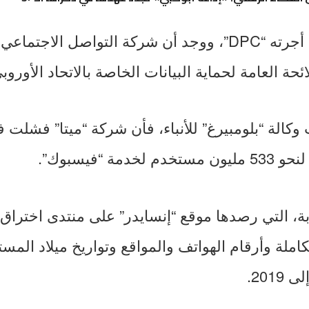
وذلك عقب تحقيق أجرته “DPC”، ووجد أن شركة التواصل ال
حة العامة لحماية البيانات الخاصة بالاتحاد الأوروب
الة “بلومبيرغ” للأنباء، فأن شركة “ميتا” فشلت
مة “فيسبوك”.
، التي رصدها موقع “إنسايدر” على منتدى اختراق ع
املة وأرقام الهواتف والمواقع وتواريخ ميلاد الم