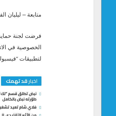
متابعة – ليليان الف
الخصوصية في الاتح
لتطبيقات “فيسبوك” و”واتسا
اخبار
قد تهمك
نبض تطلق قسم “لك” ل
طوّرته نبض بالكامل
فلاي شام تعيد تشغيل
من الأثير التقليدي إلى