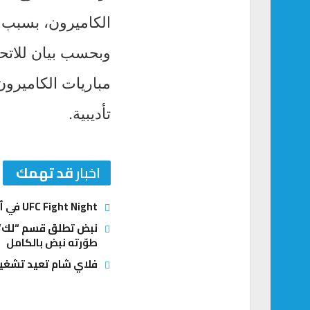
الكاميرون، بسبب 
وبحسب بيان للاتحا
مباريات الكاميرون
تأديبية.
اخبار
قد تهمك
UFC Fight Night في أبوظبي: أنكالايف يبحث عن العودة وغوسكوف يطارد المفاجأة الكبرى
نبض تطلق قسم “لك” ل
طوّرته نبض بالكامل
فلاي شام تعيد تشغيل