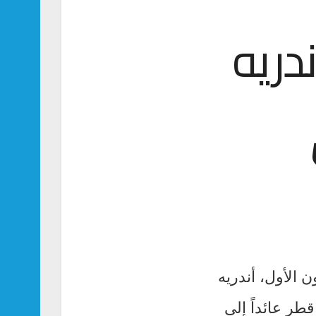
دريه
 الأول، أندريه
طر عائداً إلى