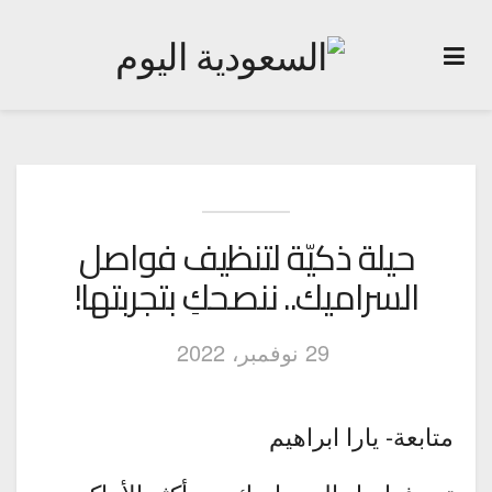
حيلة ذكيّة لتنظيف فواصل
السراميك.. ننصحكِ بتجربتها!
29 نوفمبر، 2022
متابعة- يارا ابراهيم