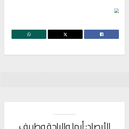
الأرصاد: أبها والباحة وطريف