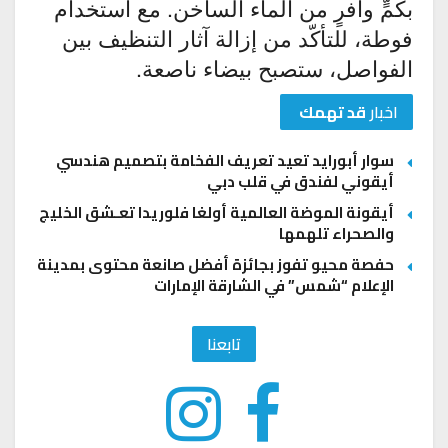
بكمٍّ وافرٍ من الماء الساخن. مع استخدام
فوطة، للتأكّد من إزالة آثار التنظيف بين
الفواصل، ستصبح بيضاء ناصعة.
اخبار
قد تهمك
سوار أبورايد تعيد تعريف الفخامة بتصميم هندسي
أيقوني لفندق في قلب دبي
أيقونة الموضة العالمية أولغا فلوريدا تعـشق الخليج
والصحراء تلهمها
حفصة محيو تفوز بجائزة أفضل صانعة محتوى بمدينة
الإعلام “شمس” في الشارقة الإمارات
تابعنا