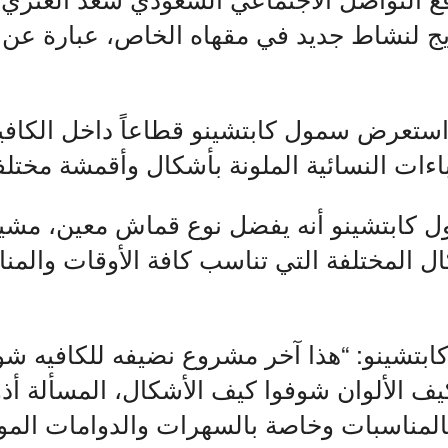
ويج لنشاط جديد في مقهاه الخاص، عبارة عن 
استعرض سمول كابتشينو قطاعاً داخل الكافي
باءات النسائية الملونة بأشكال وأقمشة مختلف
ابتشينو أنه يفضل نوع قماش معين، مشيراً 
ال المختلفة التي تناسب كافة الأوقات والمن
ابتشينو: “هذا آخر مشروع نضيفه للكافيه ش
ف الألوان شوفوا كيف الأشكال، المسألة أذو
لمناسبات وخاصة بالسهرات والدوامات المود