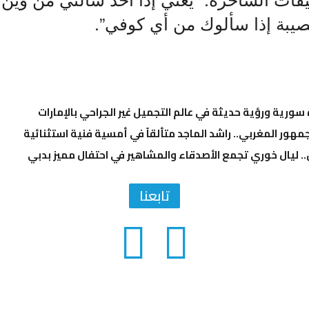
صيبة إذا سألوك من أي كوفي”.
ة سورية ورؤية حديثة في عالم التجميل غير الجراحي بالإمارات
مهور المغربي.. راشد الماجد متألقاً في أمسية فنية استثنائية
.. ليال خوري تجمع الأصدقاء والمشاهير في احتفال مميز بدبي
تابعنا