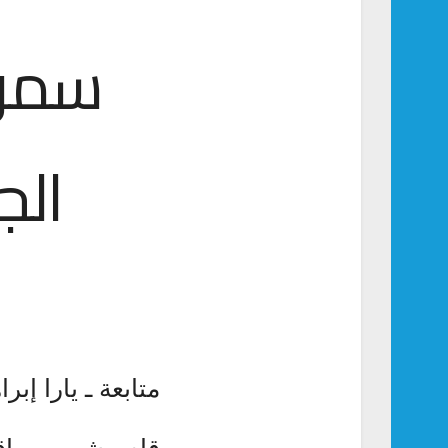
سمول
الج
متابعة ـ يارا إبرا
قام مشهور مواق