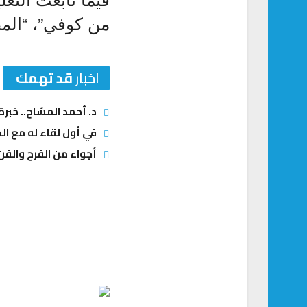
من كوفي”، “الم
اخبار
قد تهمك
د. أحمد المسّاح.. خبر
في أول لقاء له مع الج
أجواء من الفرح والفن