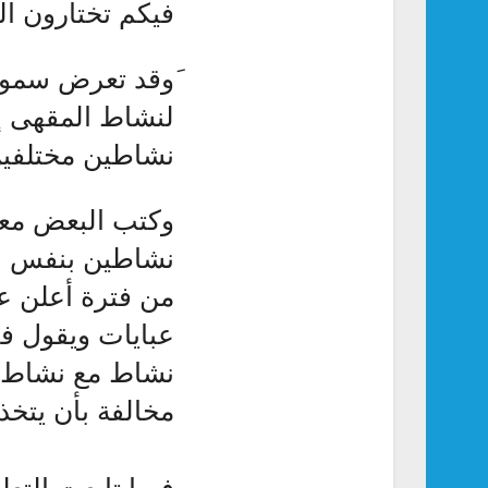
فيكم تختارون الل
َوقد تعرض سمول
لنشاط المقهى إلي
نشاطين مختلفين
وكتب البعض معل
نشاطين بنفس ا
من فترة أعلن عن
عبايات ويقول في
نشاط مع نشاط آ
مخالفة بأن يتخذ 
فيما تابعت التع