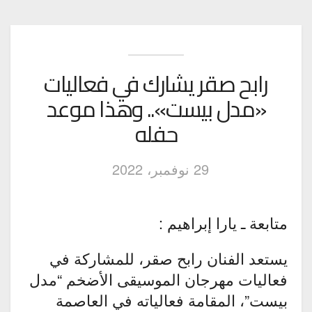
رابح صقر يشارك في فعاليات
«مدل بيست».. وهذا موعد
حفله
29 نوفمبر، 2022
متابعة ـ يارا إبراهيم :
يستعد الفنان رابح صقر، للمشاركة في
فعاليات مهرجان الموسيقى الأضخم “مدل
بيست”، المقامة فعالياته في العاصمة