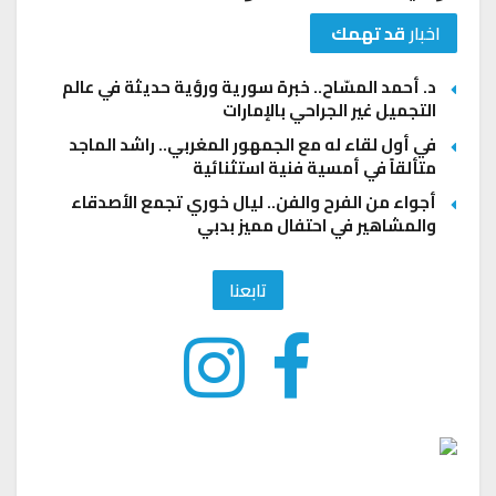
اخبار
قد تهمك
د. أحمد المسّاح.. خبرة سورية ورؤية حديثة في عالم
التجميل غير الجراحي بالإمارات
في أول لقاء له مع الجمهور المغربي.. راشد الماجد
متألقاً في أمسية فنية استثنائية
أجواء من الفرح والفن.. ليال خوري تجمع الأصدقاء
والمشاهير في احتفال مميز بدبي
تابعنا