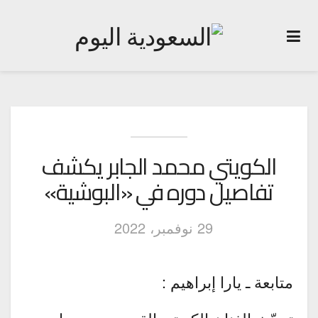
الكويتي محمد الجابر يكشف
تفاصيل دوره في «البوشية»
29 نوفمبر، 2022
متابعة ـ يارا إبراهيم :