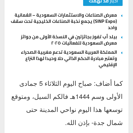
اخبار
قد تهمك
معرض الصناعات والاستثمارات السعودية – العُمانية
(SINP Expo) يجمع نخبة الصناعات الخليجية تحت سقف
واحد
بيلد أب تفوز بجائزتين في النسخة الأولى من جوائز
معرض السعودية للفعاليات ٢٠٢٥
المملكة العربية السعودية تدعم مغربية الصحراء
وتعتبر مبادرة الحكم الذاتي حلا وحيدا لهذا النزاع
الإقليمي
كما أضاف: صباح اليوم الثلاثاء 5 جمادى
الأولى وسم 1444هـ فالكم السيل، ومتوقع
توسعها هذا اليوم نواحي المدينة حتى
شمال جدة- بإذن الله.