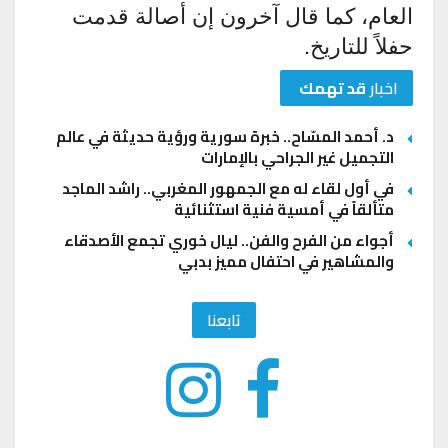
العام، كما قال آخرون إن أصالة قدمت
حفلاً للتاريخ.
اخبار
قد تهمك
د. أحمد المسّاح.. خبرة سورية ورؤية حديثة في عالم
التجميل غير الجراحي بالإمارات
في أول لقاء له مع الجمهور المغربي.. راشد الماجد
متألقاً في أمسية فنية استثنائية
أجواء من الفرح والفن.. ليال خوري تجمع الأصدقاء
والمشاهير في احتفال مميز بدبي
تابعنا