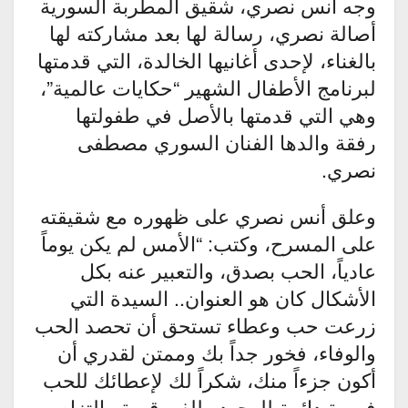
وجه أنس نصري، شقيق المطربة السورية
أصالة نصري، رسالة لها بعد مشاركته لها
بالغناء، لإحدى أغانيها الخالدة، التي قدمتها
لبرنامج الأطفال الشهير “حكايات عالمية”،
وهي التي قدمتها بالأصل في طفولتها
رفقة والدها الفنان السوري مصطفى
نصري.
وعلق أنس نصري على ظهوره مع شقيقته
على المسرح، وكتب: “الأمس لم يكن يوماً
عادياً، الحب بصدق، والتعبير عنه بكل
الأشكال كان هو العنوان.. السيدة التي
زرعت حب وعطاء تستحق أن تحصد الحب
والوفاء، فخور جداً بك وممتن لقدري أن
أكون جزءاً منك، شكراً لك لإعطائك للحب
فرصة دائمة للوجود وللفن قيمة والتزام