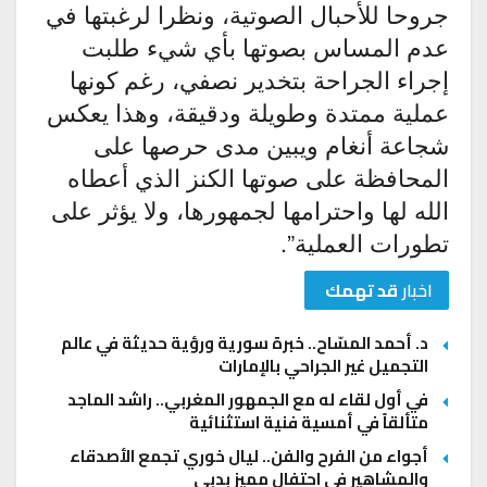
جروحا للأحبال الصوتية، ونظرا لرغبتها في
عدم المساس بصوتها بأي شيء طلبت
إجراء الجراحة بتخدير نصفي، رغم كونها
عملية ممتدة وطويلة ودقيقة، وهذا يعكس
شجاعة أنغام ويبين مدى حرصها على
المحافظة على صوتها الكنز الذي أعطاه
الله لها واحترامها لجمهورها، ولا يؤثر على
تطورات العملية”.
اخبار
قد تهمك
د. أحمد المسّاح.. خبرة سورية ورؤية حديثة في عالم
التجميل غير الجراحي بالإمارات
في أول لقاء له مع الجمهور المغربي.. راشد الماجد
متألقاً في أمسية فنية استثنائية
أجواء من الفرح والفن.. ليال خوري تجمع الأصدقاء
والمشاهير في احتفال مميز بدبي