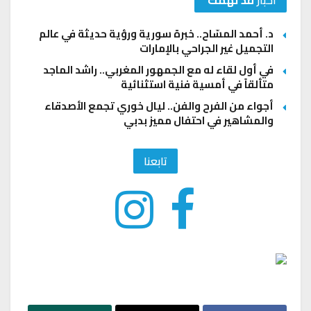
د. أحمد المسّاح.. خبرة سورية ورؤية حديثة في عالم
التجميل غير الجراحي بالإمارات
في أول لقاء له مع الجمهور المغربي.. راشد الماجد
متألقاً في أمسية فنية استثنائية
أجواء من الفرح والفن.. ليال خوري تجمع الأصدقاء
والمشاهير في احتفال مميز بدبي
تابعنا