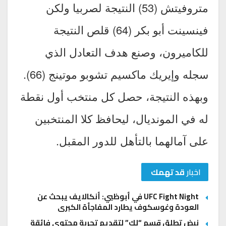
متروفيتش (53) النتيجة لصربيا ولكن
فينسينت أبو بكر (64) قلص النتيجة
للكاميرون، وصنع هدف التعادل الذي
سجله وإيريك ماكسيم تشوبو موتينج (66).
وبهذه النتيجة، حصل كل منتخب أول نقطة
له في المونديال، ليحافظ كلا المنتخبين
على آمالهما بالتأهل للدور المقبل.
اخبار
قد تهمك
UFC Fight Night في أبوظبي: أنكالايف يبحث عن
العودة وغوسكوف يطارد المفاجأة الكبرى
نبض تطلق قسم “لك” لتقديم تجربة محتوى فائقة