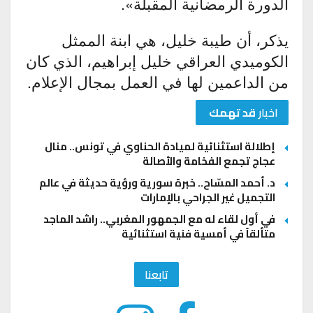
الدورة الرمضانية المقبلة».
يذكر، أن طيبة خليل، هي ابنة الممثل
الكوميدي العراقي خليل إبراهيم، الذي كان
من الداعمين لها في العمل بمجال الإعلام.
اخبار
قد تهمك
إطلالة استثنائية لميادة الحناوي في تونس.. منال
عجاج تجمع الفخامة والأصالة
د. أحمد المسّاح.. خبرة سورية ورؤية حديثة في عالم
التجميل غير الجراحي بالإمارات
في أول لقاء له مع الجمهور المغربي.. راشد الماجد
متألقاً في أمسية فنية استثنائية
تابعنا