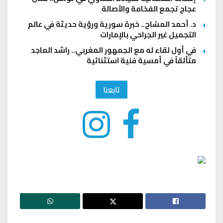
عجاج تجمع الفخامة والأصالة
د. أحمد المسّاح.. خبرة سورية ورؤية حديثة في عالم
التجميل غير الجراحي بالإمارات
في أول لقاء له مع الجمهور المغربي.. راشد الماجد
متألقاً في أمسية فنية استثنائية
تابعنا