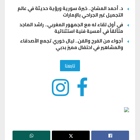
د. أحمد المسّاح.. خبرة سورية ورؤية حديثة في عالم
التجميل غير الجراحي بالإمارات
في أول لقاء له مع الجمهور المغربي.. راشد الماجد
متألقاً في أمسية فنية استثنائية
أجواء من الفرح والفن.. ليال خوري تجمع الأصدقاء
والمشاهير في احتفال مميز بدبي
تابعنا