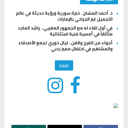
د. أحمد المسّاح.. خبرة سورية ورؤية حديثة في عالم
التجميل غير الجراحي بالإمارات
في أول لقاء له مع الجمهور المغربي.. راشد الماجد
متألقاً في أمسية فنية استثنائية
أجواء من الفرح والفن.. ليال خوري تجمع الأصدقاء
والمشاهير في احتفال مميز بدبي
تابعنا