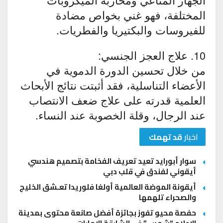
المختلفة، فهو غني بخواص مضادة
للفيروسات والبكتيريا والفطريات.
10. علاج العجز الجنسي:
من خلال تحسين الدورة الدموية في
الأعضاء التناسلية، فقد أثبتت نتائج الأبحاث
العلمية قدرته على علاج ضعف الانتصاب
عند الرجال، وقلة الخصوبة عند النساء.
اخبار
قد تهمك
سوار أبورايد تعيد تعريف الفخامة بتصميم هندسي
أيقوني لفندق في قلب دبي
أيقونة الموضة العالمية أولغا فلوريدا تعـشق الخليج
والصحراء تلهمها
حفصة محيو تفوز بجائزة أفضل صانعة محتوى بمدينة