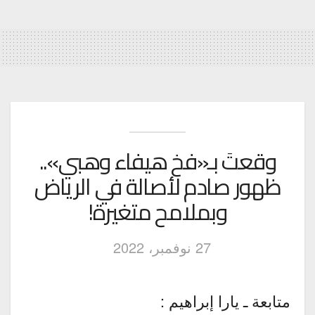
وقعتَ بـ«فخ هيفاء وهبي»..
ظهور صادم لأصالة في الرياض
وبملامح متغيرة!
27 نوفمبر، 2022
متابعة ـ يارا إبراهيم :