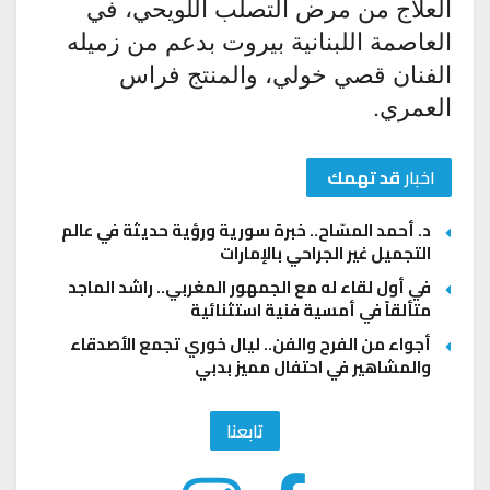
العلاج من مرض التصلب اللويحي، في
العاصمة اللبنانية بيروت بدعم من زميله
الفنان قصي خولي، والمنتج فراس
العمري.
اخبار
قد تهمك
د. أحمد المسّاح.. خبرة سورية ورؤية حديثة في عالم
التجميل غير الجراحي بالإمارات
في أول لقاء له مع الجمهور المغربي.. راشد الماجد
متألقاً في أمسية فنية استثنائية
أجواء من الفرح والفن.. ليال خوري تجمع الأصدقاء
والمشاهير في احتفال مميز بدبي
تابعنا