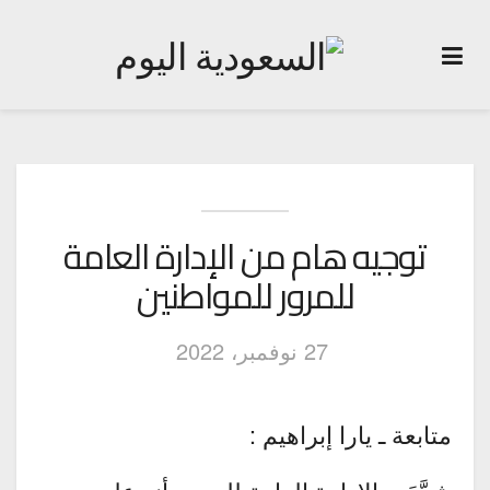
توجيه هام من الإدارة العامة
للمرور للمواطنين
27 نوفمبر، 2022
متابعة ـ يارا إبراهيم :