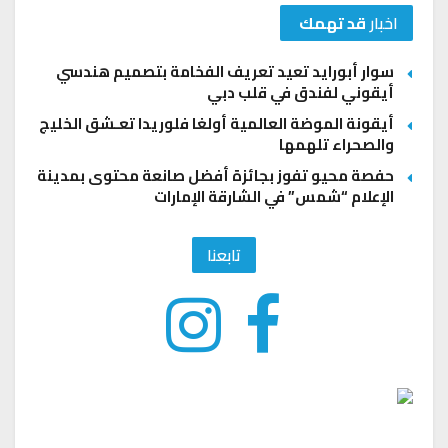
اخبار
قد تهمك
سوار أبورايد تعيد تعريف الفخامة بتصميم هندسي
أيقوني لفندق في قلب دبي
أيقونة الموضة العالمية أولغا فلوريدا تعـشق الخليج
والصحراء تلهمها
حفصة محيو تفوز بجائزة أفضل صانعة محتوى بمدينة
الإعلام “شمس” في الشارقة الإمارات
تابعنا