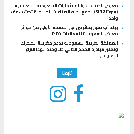
معرض الصناعات والاستثمارات السعودية – العُمانية
(SINP Expo) يجمع نخبة الصناعات الخليجية تحت سقف
واحد
بيلد أب تفوز بجائزتين في النسخة الأولى من جوائز
معرض السعودية للفعاليات ٢٠٢٥
المملكة العربية السعودية تدعم مغربية الصحراء
وتعتبر مبادرة الحكم الذاتي حلا وحيدا لهذا النزاع
الإقليمي
تابعنا