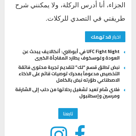
الجزاء، أنا أدرس الركلة، ولا يمكنني شرح
طريقتي في التصدي للركلات.
اخبار
قد تهمك
UFC Fight Night في أبوظبي: أنكالايف يبحث عن
العودة وغوسكوف يطارد المفاجأة الكبرى
نبض تطلق قسم “لك” لتقديم تجربة محتوى فائقة
التخصيص مدعوماً بمحرك توصيات قائم على الذكاء
الاصطناعي طوّرته نبض بالكامل
فلاي شام تعيد تشغيل رحلاتها من حلب إلى الشارقة
ومرسين وإسطنبول
تابعنا