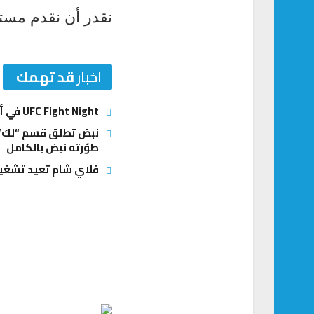
نقدر أن نقدم مستو
اخبار
قد تهمك
UFC Fight Night في أبوظبي: أنكالايف يبحث عن العودة وغوسكوف يطارد المفاجأة الكبرى
نبض تطلق قسم “لك” ل
طوّرته نبض بالكامل
فلاي شام تعيد تشغيل