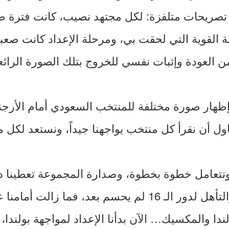
صريحات متلفزة: لكل مجتهد نصيب، كانت فترة صع
ة القوية التي لحقت بي، ومرحلة الإعداد كانت صعبة
ن العودة وإثبات نفسي للخروج بتلك الصورة الرائع
ظهار صورة مختلفة للمنتخب السعودي أمام الأرجن
ول أن نقرأ كل منتخب يواجهنا جيداً، ونستعد لكل 
 ونتعامل خطوة بخطوة، وصدارة المجموعة تعطينا داف
أهم من الأخرى، والتأهل لدور الـ 16 لم يحسم بعد، فما زالت
ندا والمكسيك… الآن بدأنا الإعداد لمواجهة بولندا، 