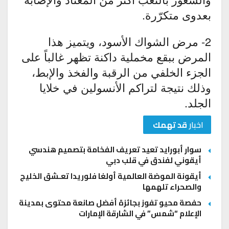
بعدوى متكرّرة.
2- مرض الشواك الأسود، ويتميز هذا
المرض ببقع مخملية داكنة تظهر غالباً على
الجزء الخلفي من الرقبة والفخذ والإبط،
وذلك نتيجة لتراكم الأنسولين في خلايا
الجلد.
اخبار
قد تهمك
سوار أبورايد تعيد تعريف الفخامة بتصميم هندسي
أيقوني لفندق في قلب دبي
أيقونة الموضة العالمية أولغا فلوريدا تعـشق الخليج
والصحراء تلهمها
حفصة محيو تفوز بجائزة أفضل صانعة محتوى بمدينة
الإعلام “شمس” في الشارقة الإمارات