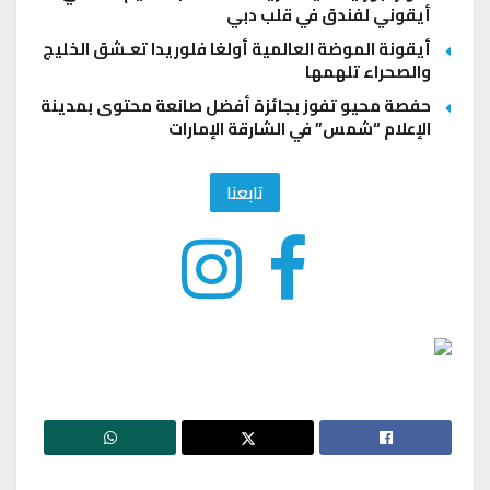
أيقوني لفندق في قلب دبي
أيقونة الموضة العالمية أولغا فلوريدا تعـشق الخليج
والصحراء تلهمها
حفصة محيو تفوز بجائزة أفضل صانعة محتوى بمدينة
الإعلام “شمس” في الشارقة الإمارات
تابعنا