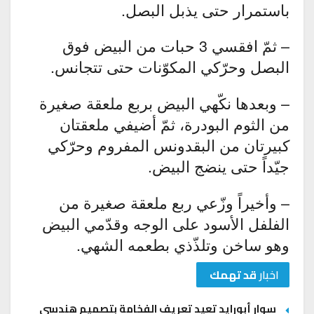
باستمرار حتى يذبل البصل.
– ثمّ افقسي 3 حبات من البيض فوق
البصل وحرّكي المكوّنات حتى تتجانس.
– وبعدها نكّهي البيض بربع ملعقة صغيرة
من الثوم البودرة، ثمّ أضيفي ملعقتان
كبيرتان من البقدونس المفروم وحرّكي
جيّداً حتى ينضج البيض.
– وأخيراً وزّعي ربع ملعقة صغيرة من
الفلفل الأسود على الوجه وقدّمي البيض
وهو ساخن وتلذّذي بطعمه الشهي.
اخبار
قد تهمك
سوار أبورايد تعيد تعريف الفخامة بتصميم هندسي