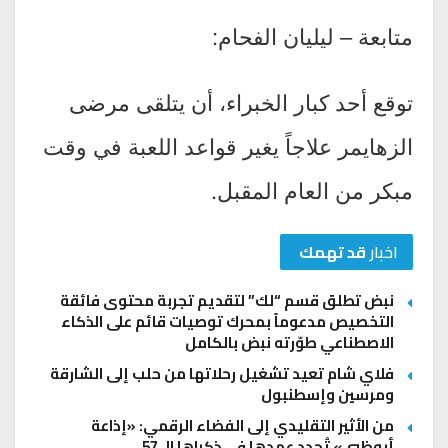
متابعة – ليليان الفحام:
توقع أحد كبار الخبراء، أن يتلقى مرضى
الزهايمر علاجاً يغير قواعد اللعبة في وقت
مبكر من العام المقبل.
اخبار
قد تهمك
نبض تطلق قسم “لك” لتقديم تجربة محتوى فائقة
التخصيص مدعوماً بمحرك توصيات قائم على الذكاء
الاصطناعي طوّرته نبض بالكامل
فلاي شام تعيد تشغيل رحلاتها من حلب إلى الشارقة
ومرسين وإسطنبول
من الأثير التقليدي إلى الفضاء الرقمي: «إذاعة
أبوظبي» تُجدد عهدها في ذكراها الـ 57