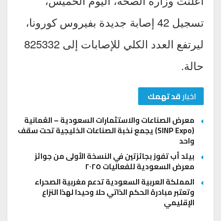
أعلنت وزارة الصحة، اليوم الخميس،
تسجيل 42 إصابة جديدة بفيروس كورونا،
ليرتفع العدد الكلي للإصابات إلى 825332
حالة.
اخبار
قد تهمك
معرض الصناعات والاستثمارات السعودية – العُمانية
(SINP Expo) يجمع نخبة الصناعات الخليجية تحت سقف
واحد
بيلد أب تفوز بجائزتين في النسخة الأولى من جوائز
معرض السعودية للفعاليات ٢٠٢٥
المملكة العربية السعودية تدعم مغربية الصحراء
وتعتبر مبادرة الحكم الذاتي حلا وحيدا لهذا النزاع
الإقليمي