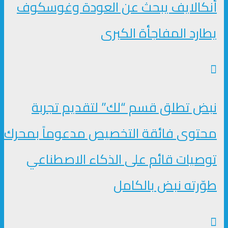
أنكالايف يبحث عن العودة وغوسكوف
يطارد المفاجأة الكبرى
نبض تطلق قسم “لك” لتقديم تجربة
محتوى فائقة التخصيص مدعوماً بمحرك
توصيات قائم على الذكاء الاصطناعي
طوّرته نبض بالكامل