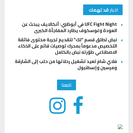
اخبار
قد تهمك
UFC Fight Night في أبوظبي: أنكالايف يبحث عن
العودة وغوسكوف يطارد المفاجأة الكبرى
نبض تطلق قسم “لك” لتقديم تجربة محتوى فائقة
التخصيص مدعوماً بمحرك توصيات قائم على الذكاء
الاصطناعي طوّرته نبض بالكامل
فلاي شام تعيد تشغيل رحلاتها من حلب إلى الشارقة
ومرسين وإسطنبول
تابعنا