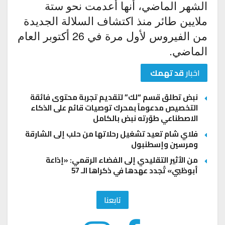
الشهر الماضي، أنها أعدمت نحو ستة
ملايين طائر منذ اكتشاف السلالة الجديدة
من الفيروس لأول مرة في 26 أكتوبر العام
الماضي.
اخبار
قد تهمك
نبض تطلق قسم “لك” لتقديم تجربة محتوى فائقة
التخصيص مدعوماً بمحرك توصيات قائم على الذكاء
الاصطناعي طوّرته نبض بالكامل
فلاي شام تعيد تشغيل رحلاتها من حلب إلى الشارقة
ومرسين وإسطنبول
من الأثير التقليدي إلى الفضاء الرقمي: «إذاعة
أبوظبي» تُجدد عهدها في ذكراها الـ 57
تابعنا