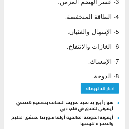
3- عسر الهضم المزمن.
4- الطاقة المنخفضة.
5- الإسهال والغثيان.
6- الغازات والانتفاخ.
7- الإمساك.
8- الدوخة.
اخبار
قد تهمك
سوار أبورايد تعيد تعريف الفخامة بتصميم هندسي
أيقوني لفندق في قلب دبي
أيقونة الموضة العالمية أولغا فلوريدا تعـشق الخليج
والصحراء تلهمها