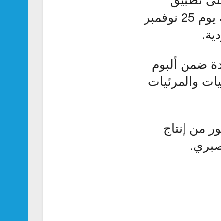
انستجرام نفاد تذاكر حفل الفنانة أصالة نصري، المقرر إقامته يوم 25 نوفمبر
ية.
د طرحت مؤخراً 3 أغاني جديدة ضمن ألبوم
يات والمرئيات
ر من إنتاج
صبري.