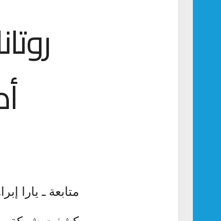
روتان
أص
متابعة ـ يارا إبرا
كشفت شركة روتا