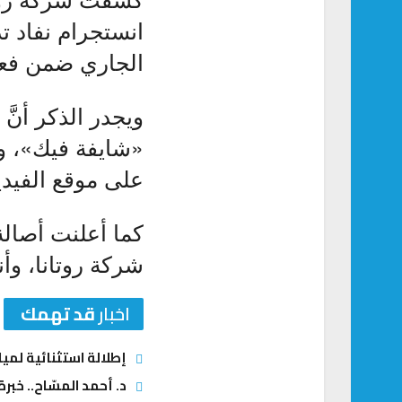
الجاري ضمن فعال
«شايفة فيك»، وذ
على موقع الفيد
كما أعلنت أصالة
شركة روتانا، وأ
اخبار
قد تهمك
إطلالة استثنائية لمي
د. أحمد المسّاح.. خبر