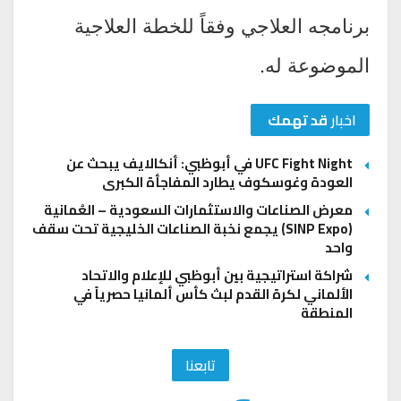
برنامجه العلاجي وفقاً للخطة العلاجية
الموضوعة له.
اخبار
قد تهمك
UFC Fight Night في أبوظبي: أنكالايف يبحث عن
العودة وغوسكوف يطارد المفاجأة الكبرى
معرض الصناعات والاستثمارات السعودية – العُمانية
(SINP Expo) يجمع نخبة الصناعات الخليجية تحت سقف
واحد
شراكة استراتيجية بين أبوظبي للإعلام والاتحاد
الألماني لكرة القدم لبث كأس ألمانيا حصرياً في
المنطقة
تابعنا