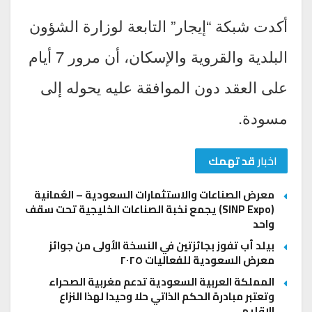
أكدت شبكة “إيجار” التابعة لوزارة الشؤون
البلدية والقروية والإسكان، أن مرور 7 أيام
على العقد دون الموافقة عليه يحوله إلى
مسودة.
اخبار
قد تهمك
معرض الصناعات والاستثمارات السعودية – العُمانية
(SINP Expo) يجمع نخبة الصناعات الخليجية تحت سقف
واحد
بيلد أب تفوز بجائزتين في النسخة الأولى من جوائز
معرض السعودية للفعاليات ٢٠٢٥
المملكة العربية السعودية تدعم مغربية الصحراء
وتعتبر مبادرة الحكم الذاتي حلا وحيدا لهذا النزاع
الإقليمي