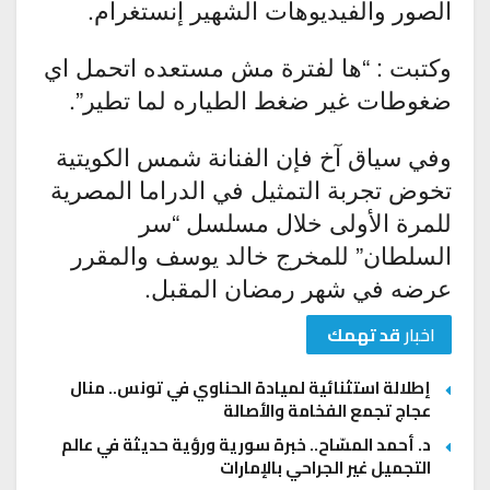
الصور والفيديوهات الشهير إنستغرام.
وكتبت : “ها لفترة مش مستعده اتحمل اي
ضغوطات غير ضغط الطياره لما تطير”.
وفي سياق آخ فإن الفنانة شمس الكويتية
تخوض تجربة التمثيل في الدراما المصرية
للمرة الأولى خلال مسلسل “سر
السلطان” للمخرج خالد يوسف والمقرر
عرضه في شهر رمضان المقبل.
اخبار
قد تهمك
إطلالة استثنائية لميادة الحناوي في تونس.. منال
عجاج تجمع الفخامة والأصالة
د. أحمد المسّاح.. خبرة سورية ورؤية حديثة في عالم
التجميل غير الجراحي بالإمارات