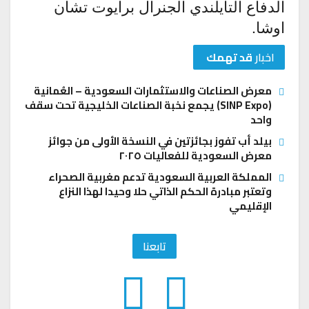
الدفاع التايلندي الجنرال برايوت تشان
اوشا.
اخبار
قد تهمك
معرض الصناعات والاستثمارات السعودية – العُمانية
(SINP Expo) يجمع نخبة الصناعات الخليجية تحت سقف
واحد
بيلد أب تفوز بجائزتين في النسخة الأولى من جوائز
معرض السعودية للفعاليات ٢٠٢٥
المملكة العربية السعودية تدعم مغربية الصحراء
وتعتبر مبادرة الحكم الذاتي حلا وحيدا لهذا النزاع
الإقليمي
تابعنا