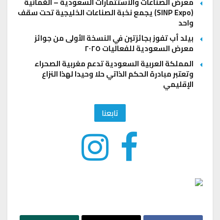
معرض الصناعات والاستثمارات السعودية – العُمانية
(SINP Expo) يجمع نخبة الصناعات الخليجية تحت سقف
واحد
بيلد أب تفوز بجائزتين في النسخة الأولى من جوائز
معرض السعودية للفعاليات ٢٠٢٥
المملكة العربية السعودية تدعم مغربية الصحراء
وتعتبر مبادرة الحكم الذاتي حلا وحيدا لهذا النزاع
الإقليمي
تابعنا