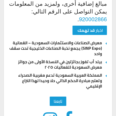
مبالغ إضافية أخرى، ولمزيد من المعلومات
يمكن التواصل على الرقم التالي:
.
920002866
اخبار
قد تهمك
معرض الصناعات والاستثمارات السعودية – العُمانية
(SINP Expo) يجمع نخبة الصناعات الخليجية تحت سقف
واحد
بيلد أب تفوز بجائزتين في النسخة الأولى من جوائز
معرض السعودية للفعاليات ٢٠٢٥
المملكة العربية السعودية تدعم مغربية الصحراء
وتعتبر مبادرة الحكم الذاتي حلا وحيدا لهذا النزاع
الإقليمي
تابعنا