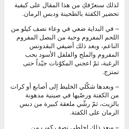
لذلك سنعرّفكِ من هذا المقال على كيفية
تحضير الكفتة بالطحينة ودبس الرمان.
– في البداية ضعي في وعاء نصف كيلو من
اللحم المفروم وحبة من البصل المفروم
الناعم، وبعد ذلك أضيفي البقدونس
المفروم والملح والفلفل الأسود بحب
الرغبة، ثمّ اعجني المكوّنات جيّداً حتى
تمتزج.
– وبعدها شكّلي الخليط إلى أصابع أو كرات
من الكفتة ورصّيها في صينية مدهونة
بالزيت، ثمّ رشّي ملعقة كبيرة من دبس
الرمان على الكفتة.
– وبعد ذلك اخلطي نصف كوب من