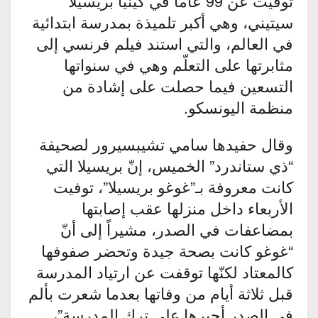
توفيت عن 99 عاماً في كينيا بريسيلا
سيتيني، وهي أكبر تلميذة بمدرسة ابتدائية
في العالم، والتي استند فيلم فرنسي إلى
مثابرتها على التعلّم وهي في سنواتها
التسعين فيما حصلت على إشادة من
منظمة اليونسكو.
وقال حفيدها سامي تشيبسيرور لصحيفة
“ذي ستاندرد” الخميس، إنّ بريسيلا التي
كانت معروفة بـ”غوغو بريسيلا”، توفيت
الأربعاء داخل منزلها عقب إصابتها
بمضاعفات في الصدر، مشيراً إلى أنّ
“غوغو كانت بصحة جيدة وتحضر صفوفها
كالمعتاد لكنّها توقفت عن ارتياد المدرسة
قبل ثلاثة أيام من وفاتها بعدما شعرت بألم
في الصدر أجبرها على ترك المدرسة”،