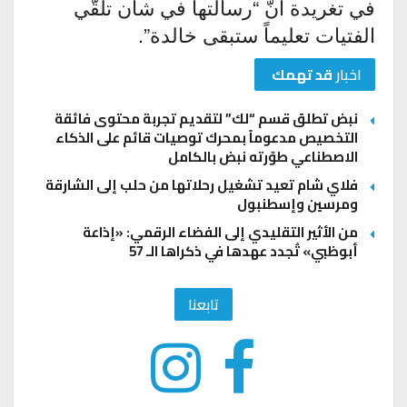
في تغريدة أنّ “رسالتها في شأن تلقّي
الفتيات تعليماً ستبقى خالدة”.
اخبار
قد تهمك
نبض تطلق قسم “لك” لتقديم تجربة محتوى فائقة
التخصيص مدعوماً بمحرك توصيات قائم على الذكاء
الاصطناعي طوّرته نبض بالكامل
فلاي شام تعيد تشغيل رحلاتها من حلب إلى الشارقة
ومرسين وإسطنبول
من الأثير التقليدي إلى الفضاء الرقمي: «إذاعة
أبوظبي» تُجدد عهدها في ذكراها الـ 57
تابعنا