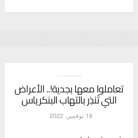
تعاملوا معها بجدية!.. الأعراض
التي تُنذِر بالتهاب البنكرياس
18 نوفمبر، 2022