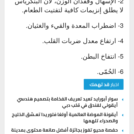
2- الإسهال وفقدان الوزن، لأنّ البنكرياس
لا يطلق إنزيمات كافية لتفتيت الطعام.
3- اضطراب المعدة والقيء والغثيان.
4- ارتفاع معدل ضربات القلب.
5- انتفاخ البطن.
6- الحُمّى.
اخبار
قد تهمك
سوار أبورايد تعيد تعريف الفخامة بتصميم هندسي
أيقوني لفندق في قلب دبي
أيقونة الموضة العالمية أولغا فلوريدا تعـشق الخليج
والصحراء تلهمها
حفصة محيو تفوز بجائزة أفضل صانعة محتوى بمدينة