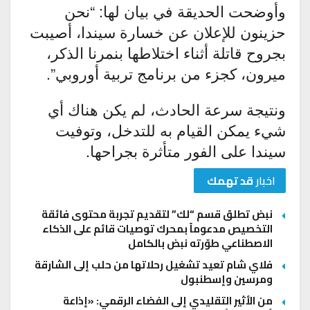
وأوضحت الحديقة في بيان لها: “نحن
حزينون للإعلان عن خسارة سيندا، أصيبت
بجروح قاتلة أثناء اختلاطها بنمرنا الذكر،
ميرون، كجزء من برنامج تربية أوروبي”.
ونتيجة سرعة الحادث، لم يكن هناك أي
شيء يمكن القيام به للتدخل، وتوفيت
سيندا على الفور متأثرة بجراحها.
اخبار
قد تهمك
نبض تطلق قسم “لك” لتقديم تجربة محتوى فائقة
التخصيص مدعوماً بمحرك توصيات قائم على الذكاء
الاصطناعي طوّرته نبض بالكامل
فلاي شام تعيد تشغيل رحلاتها من حلب إلى الشارقة
ومرسين وإسطنبول
من الأثير التقليدي إلى الفضاء الرقمي: «إذاعة