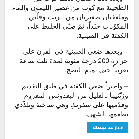
الطحينة مع كوب من عصير الليمون والماء
وملعقتان صغيرتان من الزيت وقلّبي
المكوّنات جيّداً، ثمّ صبّي الخليط على
الكفتة في الصينية.
– وبعدها ضعي الصينية في الفرن على
حرارة 200 درجة مئوية لمدة ثلث ساعة
تقريباً حتى تمام النضج.
– وأخيراً ضعي الكفتة في طبق التقديم
وزيّنيها بالقليل من البقدونس المفروم
وقدّميها على سفرتكِ وهي ساخنة وتلذّذي
بطعمها الشهي.
اخبار
قد تهمك