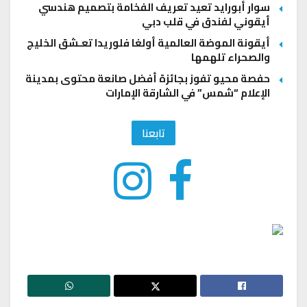
سوار أبورايد تعيد تعريف الفخامة بتصميم هندسي
أيقوني لفندق في قلب دبي
أيقونة الموضة العالمية أولغا فلوريدا تعـشق الخليج
والصحراء تلهمها
حفصة محيو تفوز بجائزة أفضل صانعة محتوى بمدينة
الإعلام “شمس” في الشارقة الإمارات
تابعنا