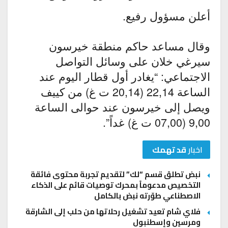
أعلن مسؤول رفيع.
وقال مساعد حاكم منطقة خيرسون
سيرغي خلان على وسائل التواصل
الاجتماعي: “يغادر أول قطار اليوم عند
الساعة 22,14 (20,14 ت غ) من كييف
ويصل إلى خيرسون عند حوالى الساعة
9,00 (07,00 ت غ) غداً”.
اخبار
قد تهمك
نبض تطلق قسم “لك” لتقديم تجربة محتوى فائقة
التخصيص مدعوماً بمحرك توصيات قائم على الذكاء
الاصطناعي طوّرته نبض بالكامل
فلاي شام تعيد تشغيل رحلاتها من حلب إلى الشارقة
ومرسين وإسطنبول