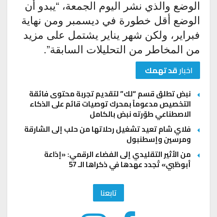
الوضع والذي نشر اليوم الجمعة، “يبدو أن
الوضع أقل خطورة في ديسمبر ومن نهاية
فبراير، ولكن شهر يناير يشتمل على مزيد
من المخاطر من التحليلات السابقة”.
اخبار
قد تهمك
نبض تطلق قسم “لك” لتقديم تجربة محتوى فائقة
التخصيص مدعوماً بمحرك توصيات قائم على الذكاء
الاصطناعي طوّرته نبض بالكامل
فلاي شام تعيد تشغيل رحلاتها من حلب إلى الشارقة
ومرسين وإسطنبول
من الأثير التقليدي إلى الفضاء الرقمي: «إذاعة
أبوظبي» تُجدد عهدها في ذكراها الـ 57
تابعنا