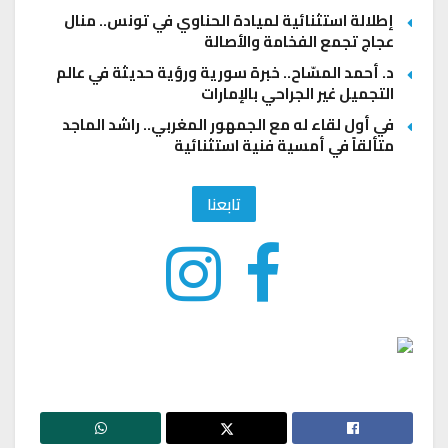
إطلالة استثنائية لميادة الحناوي في تونس.. منال
عجاج تجمع الفخامة والأصالة
د. أحمد المسّاح.. خبرة سورية ورؤية حديثة في عالم
التجميل غير الجراحي بالإمارات
في أول لقاء له مع الجمهور المغربي.. راشد الماجد
متألقاً في أمسية فنية استثنائية
تابعنا