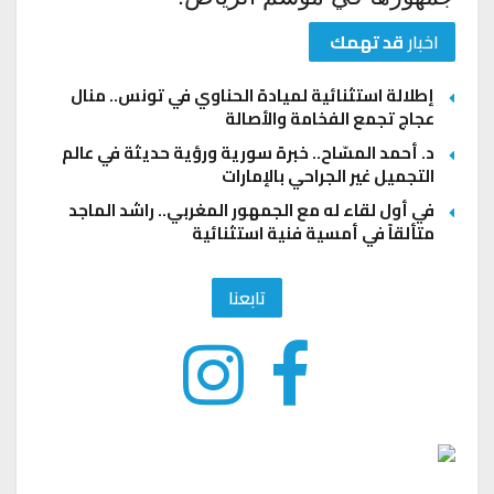
اخبار
قد تهمك
إطلالة استثنائية لميادة الحناوي في تونس.. منال
عجاج تجمع الفخامة والأصالة
د. أحمد المسّاح.. خبرة سورية ورؤية حديثة في عالم
التجميل غير الجراحي بالإمارات
في أول لقاء له مع الجمهور المغربي.. راشد الماجد
متألقاً في أمسية فنية استثنائية
تابعنا