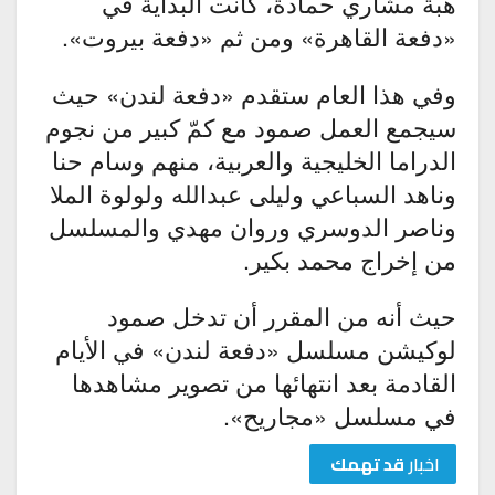
هبة مشاري حمادة، كانت البداية في
«دفعة القاهرة» ومن ثم «دفعة بيروت».
وفي هذا العام ستقدم «دفعة لندن» حيث
سيجمع العمل صمود مع كمّ كبير من نجوم
الدراما الخليجية والعربية، منهم وسام حنا
وناهد السباعي وليلى عبدالله ولولوة الملا
وناصر الدوسري وروان مهدي والمسلسل
من إخراج محمد بكير.
حيث أنه من المقرر أن تدخل صمود
لوكيشن مسلسل «دفعة لندن» في الأيام
القادمة بعد انتهائها من تصوير مشاهدها
في مسلسل «مجاريح».
اخبار
قد تهمك