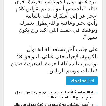
لترد عليها نوال الكويتية، بـ تغريدة أخرى ،
قائلة ” ياحبيبتي أصوله دايم تقولين كلام
أعجز عن إني أشكرك عليه يالغالية
وأنتِ بخير وعافية والله يطول بعمرك
ويوفقك في حفلك اللي أكيد راح يكون
مميز “.
على جانب آخر تستعد الفنانة نوال
الكويتية، لإحياء حفل غنائي الموافق 18
نوفمبر ، بالممكلة العربية السعودية ضمن
فعاليات موسم الرياض.
اخبار
قد تهمك
إطلالة استثنائية لميادة الحناوي في تونس.. منال
عجاج تجمع الفخامة والأصالة
د. أحمد المسّاح.. خبرة سورية ورؤية حديثة في عالم