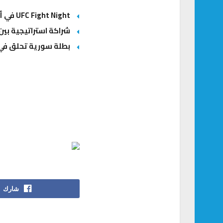
UFC Fight Night في أبوظبي: أنكالايف يبحث عن العودة وغوسكوف يطارد المفاجأة الكبرى
شراكة استراتيجية بين 
بطلة سورية تحلق في س
شارك