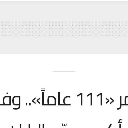
عن عمر «111 عاماً»..