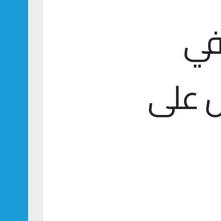
سود في
ض على