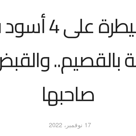
السيطرة على 4 أ
ة بالقصيم.. والقب
صاحبها
17 نوفمبر، 2022