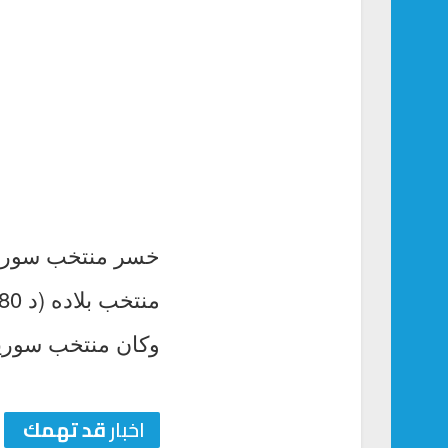
خسر منتخب سوريا 
منتخب بلاده (د 80) وذلك ضمن معسكر المنتخب السوري في دبي.
وكان منتخب سوريا قد
اخبار
قد تهمك