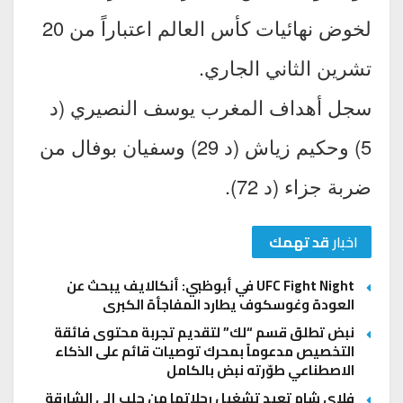
لخوض نهائيات كأس العالم اعتباراً من 20
تشرين الثاني الجاري.
سجل أهداف المغرب يوسف النصيري (د
5) وحكيم زياش (د 29) وسفيان بوفال من
ضربة جزاء (د 72).
اخبار
قد تهمك
UFC Fight Night في أبوظبي: أنكالايف يبحث عن
العودة وغوسكوف يطارد المفاجأة الكبرى
نبض تطلق قسم “لك” لتقديم تجربة محتوى فائقة
التخصيص مدعوماً بمحرك توصيات قائم على الذكاء
الاصطناعي طوّرته نبض بالكامل
فلاي شام تعيد تشغيل رحلاتها من حلب إلى الشارقة